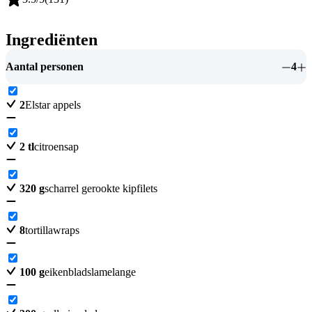
Ingrediënten
Aantal personen
4
2
Elstar appels
2
tl
citroensap
320
g
scharrel gerookte kipfilets
8
tortillawraps
100
g
eikenbladslamelange