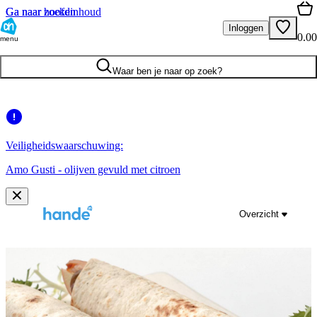
Ga naar hoofdinhoud
Ga naar zoeken
Inloggen
0.00
menu
Waar ben je naar op zoek?
Veiligheidswaarschuwing:
Amo Gusti - olijven gevuld met citroen
Overzicht