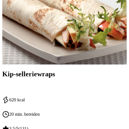
Kip-selleriewraps
620
kcal
20 min. bereiden
3.5
/5
(
131
)