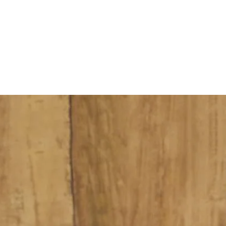
er. Spoel ze af onder koud stromend water en verwijder de velletjes. S
ruin aan. Als ze niet in 1 pan passen, braad dan in 2 delen of in 2 pa
oeg de aardappelen toe en laat alles afgedekt 35-40 min. sudderen tot 
t de bijgerechten.