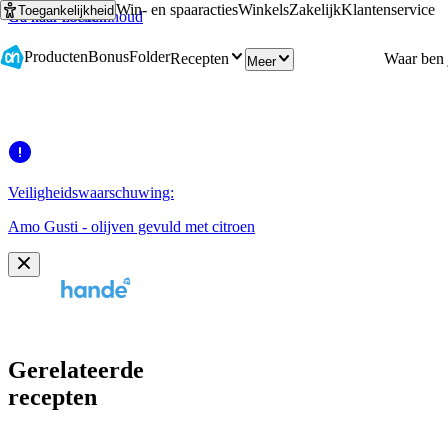
Win- en spaaracties
Winkels
Zakelijk
Klantenservice
Toegankelijkheid
Ga naar hoofdinhoud
Ga naar zoeken
Producten
Bonus
Folder
Recepten
Meer
Veiligheidswaarschuwing:
Amo Gusti - olijven gevuld met citroen
Gerelateerde
recepten