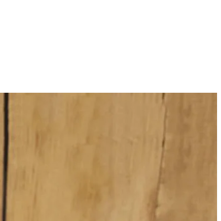
8
nijd het vruchtvlees in blokjes. Snipper de ui en snijd de knoflook
nnen tegelijk. Voeg de ui, knoflook en tomaat toe en bak 1 minuut
de kip en de aardappelen gaar zijn. Roer de ketjap erdoor en breng op