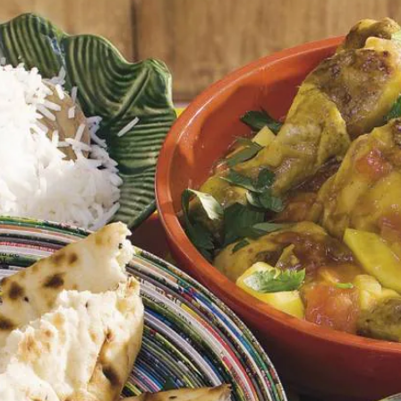
f kook 600 g basmatirijst. 2. Kousenband: maak 800 g kousenband schoo
de oven af en snijd ze in grove stukken. 4. Gebakken banaan: snijd 4
Bruine bonen: verwarm 1 groot blik bruine bonen (800 g) volgens de aan
8. Sambal oelek of Surinaamse rotisambal (pot): serveer als saus bij de 
Wat vond je van dit recept?