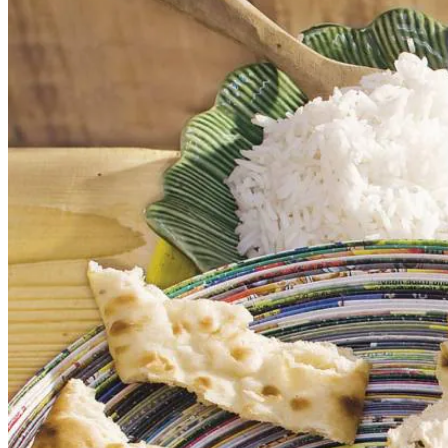
Serveertip
Verder op de Surinaamse tafel.1. Basmatirijst: stoom o
door sperziebonen. 3. Naanbrood: bak 4 naanbroden in 
500
g
vastkokende aardappelen
en bak ze in zonnebloemolie in 3-5 min. goudbruin. 5. 
kip. 7. Mangochutney (pot): serveer als saus bij de kip. 
4
el
traditionele olijfolie
16
kipdrumsticks
4
el
kerrie masala Surinaams
300
ml
kraanwater
2
el
ketjap manis
15
g
verse selderij