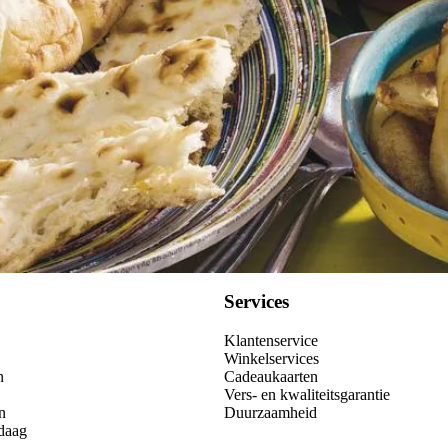
Kies producten
Services
Klantenservice
Winkelservices
n
Cadeaukaarten
Vers- en kwaliteitsgarantie
n
Duurzaamheid
daag