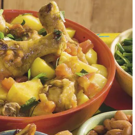
n, snijd in stukken en kook in ca. 8 min. gaar. Eventueel vervangen
 gepelde bananen in dunne schuine plakken. Wentel ze door wat bloem
wijzingen op de verpakking. 6. Ketjap Manis: serveer als saus bij de
kip.