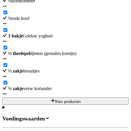
½
komkommer
½
rode kool
1
bakje
Griekse yoghurt
½
theelepel
djinten (gemalen komijn)
½
zakje
bosuitjes
½
zakje
verse koriander
Kies producten
Voedingswaarden