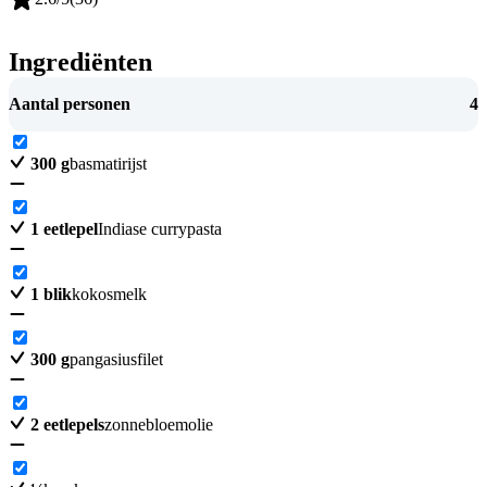
Ingrediënten
Aantal personen
4
300
g
basmatirijst
1
eetlepel
Indiase currypasta
1
blik
kokosmelk
300
g
pangasiusfilet
2
eetlepels
zonnebloemolie