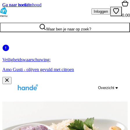
Ga naar hoofdinhoud
Ga naar zoeken
Inloggen
0.00
menu
Waar ben je naar op zoek?
Veiligheidswaarschuwing:
Amo Gusti - olijven gevuld met citroen
Overzicht