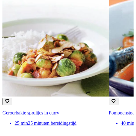
Geroerbakte spruitjes in curry
Pompoenstoofs
25
min
25 minuten bereidingstijd
40
min