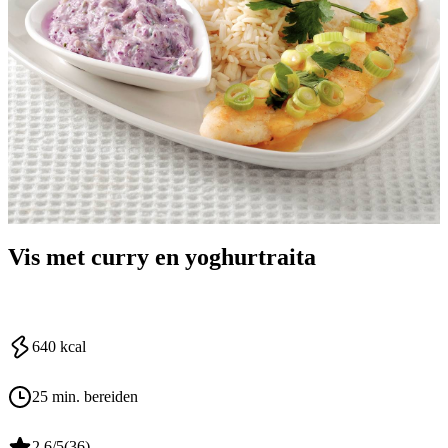
Vis met curry en yoghurtraita
640
kcal
25 min. bereiden
2.6
/5
(
36
)