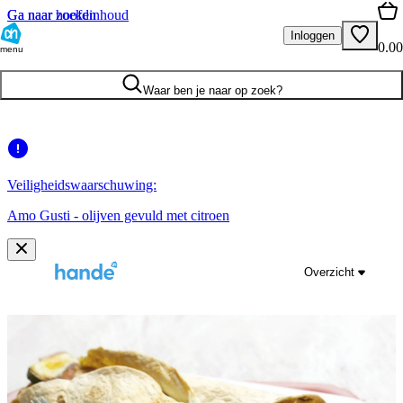
Ga naar hoofdinhoud
Ga naar zoeken
Inloggen
0.00
menu
Waar ben je naar op zoek?
Veiligheidswaarschuwing:
Amo Gusti - olijven gevuld met citroen
Overzicht