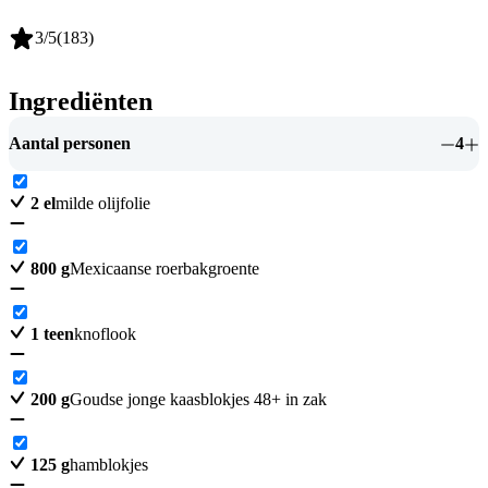
3
/5
(
183
)
Ingrediënten
Aantal personen
4
2
el
milde olijfolie
800
g
Mexicaanse roerbakgroente
1
teen
knoflook
200
g
Goudse jonge kaasblokjes 48+ in zak
125
g
hamblokjes