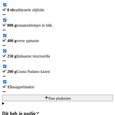
8
el
traditionele olijfolie
800
g
tomatenblokjes in blik
400
g
verse spinazie
250
g
Italiaanse mozzarella
200
g
Grana Padano kazen
15
lasagnebladen
Kies producten
Dit heb je nodig