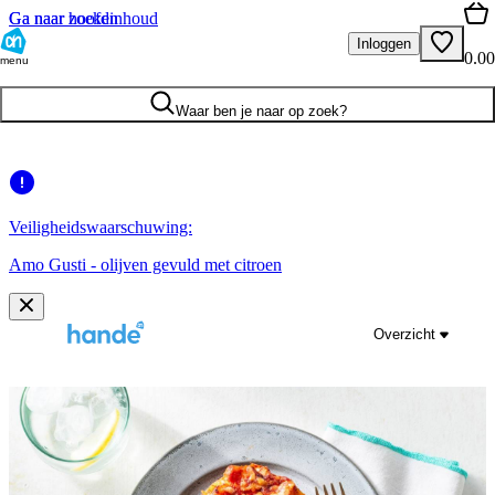
Ga naar hoofdinhoud
Ga naar zoeken
Inloggen
0.00
menu
Waar ben je naar op zoek?
Veiligheidswaarschuwing:
Amo Gusti - olijven gevuld met citroen
Overzicht