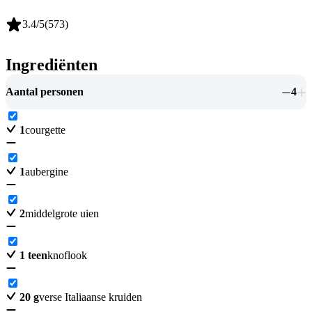
3.4
/5
(
573
)
Ingrediënten
Aantal personen
4
1
courgette
1
aubergine
2
middelgrote uien
1
teen
knoflook
20
g
verse Italiaanse kruiden