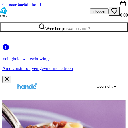
Ga naar hoofdinhoud
Ga naar zoeken
Inloggen
0.00
menu
Waar ben je naar op zoek?
Veiligheidswaarschuwing:
Amo Gusti - olijven gevuld met citroen
Overzicht