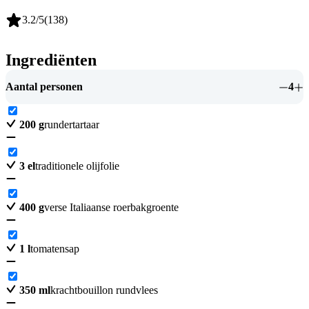
3.2
/5
(
138
)
Ingrediënten
Aantal personen
4
200
g
rundertartaar
3
el
traditionele olijfolie
400
g
verse Italiaanse roerbakgroente
1
l
tomatensap
350
ml
krachtbouillon rundvlees