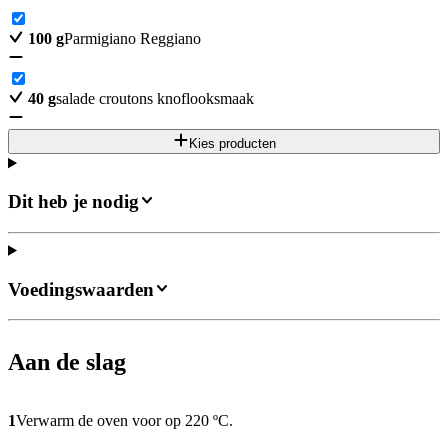
100
g
Parmigiano Reggiano
40
g
salade croutons knoflooksmaak
Kies producten
Dit heb je nodig
Voedingswaarden
Aan de slag
1
Verwarm de oven voor op 220 ºC.