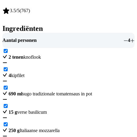
3.5
/5
(
767
)
Ingrediënten
Aantal personen
4
2
tenen
knoflook
4
kipfilet
690
ml
sugo tradizionale tomatensaus in pot
15
g
verse basilicum
250
g
Italiaanse mozzarella