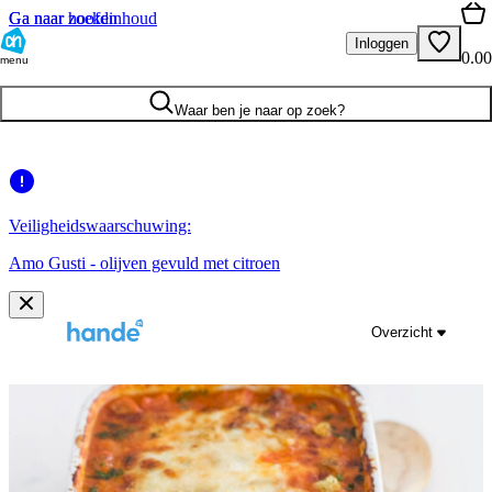
Ga naar hoofdinhoud
Ga naar zoeken
Inloggen
0.00
menu
Waar ben je naar op zoek?
Veiligheidswaarschuwing:
Amo Gusti - olijven gevuld met citroen
Overzicht