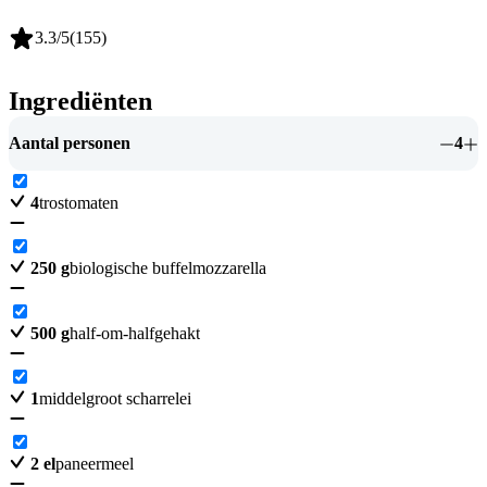
3.3
/5
(
155
)
Ingrediënten
Aantal personen
4
4
trostomaten
250
g
biologische buffelmozzarella
500
g
half-om-halfgehakt
1
middelgroot scharrelei
2
el
paneermeel