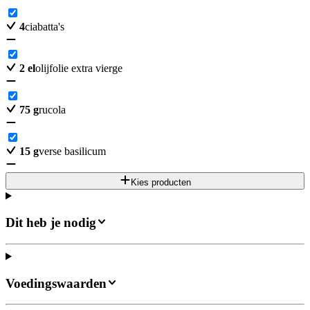
4
ciabatta's
2
el
olijfolie extra vierge
75
g
rucola
15
g
verse basilicum
Kies producten
Dit heb je nodig
Voedingswaarden