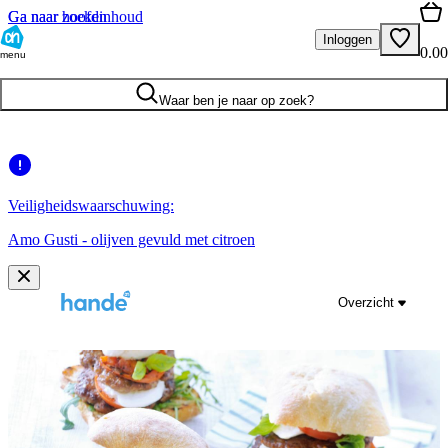
Ga naar hoofdinhoud
Ga naar zoeken
Inloggen
0.00
menu
Waar ben je naar op zoek?
Veiligheidswaarschuwing:
Amo Gusti - olijven gevuld met citroen
Overzicht