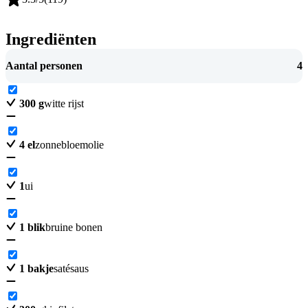
Ingrediënten
Aantal personen
4
300
g
witte rijst
4
el
zonnebloemolie
1
ui
1
blik
bruine bonen
1
bakje
satésaus