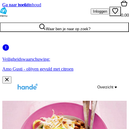
Ga naar hoofdinhoud
Ga naar zoeken
Inloggen
0.00
menu
Waar ben je naar op zoek?
Veiligheidswaarschuwing:
Amo Gusti - olijven gevuld met citroen
Overzicht