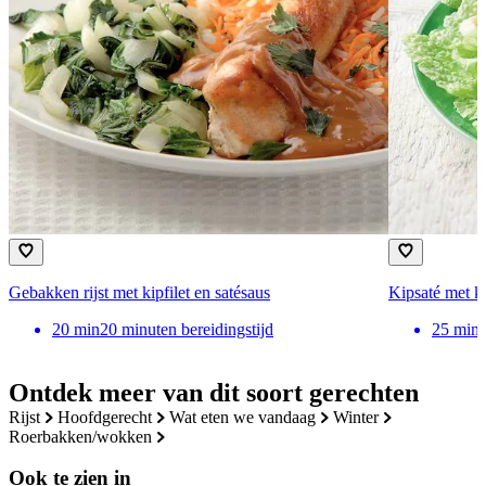
Gebakken rijst met kipfilet en satésaus
Kipsaté met k
20
min
20 minuten bereidingstijd
25
min
Ontdek meer van dit soort gerechten
rijst
hoofdgerecht
wat eten we vandaag
winter
roerbakken/wokken
Ook te zien in