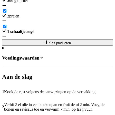
300
g
kipfilet
2
preien
1
schaaltje
taugé
Kies producten
Voedingswaarden
Aan de slag
1
Kook de rijst volgens de aanwijzingen op de verpakking.
Verhit 2 el olie in een koekenpan en fruit de ui 2 min. Voeg de
2
bonen en satésaus toe en verwarm 7 min. op laag vuur.