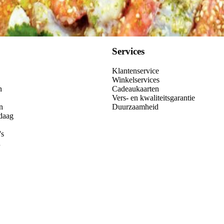
Services
Klantenservice
Winkelservices
n
Cadeaukaarten
Vers- en kwaliteitsgarantie
n
Duurzaamheid
daag
's
n