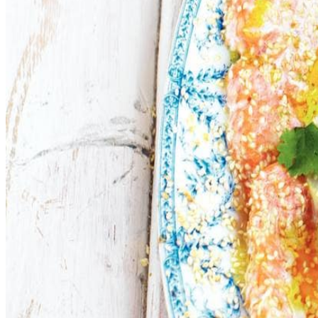
½
komkommer
200
g
sugarsnaps
4
bosuitjes
1
kropje
Little Gem sla
200
g
radijsjes
2
el
extra vierge olijfolie
2
takjes
verse koriander