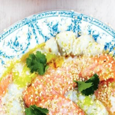
eukenmachine. Doe ze in een kom en maak ze aan met het sap van 1 limoen
eng de bouillon met sojasaus op smaak. Leg de groenten op een hoopje o
Wat vond je van dit recept?