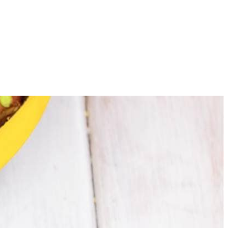
4
reepjes voorzichtig in met de rest van de sesamolie en strooi er peper
 Zet de schaal in de oven tot de vis gaar is (ongeveer 7 min.)
nder water staan. Snijd de Spaanse peper in ringetjes en doe ze bij de