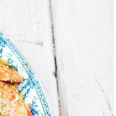
, een beetje sojasaus en de olijfolie.
p de noedels en hussel ze aan tafel door elkaar. Strooi voor het