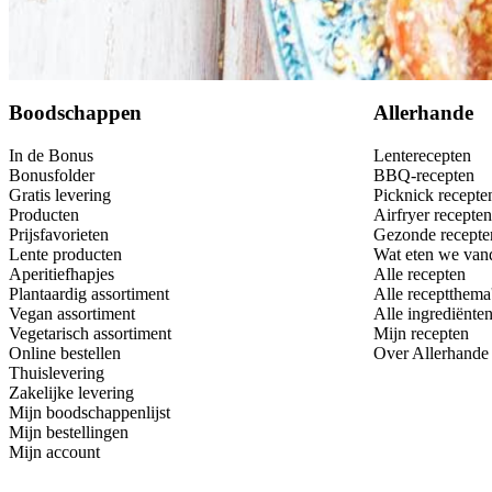
Dit heb je nodig
Bewaar
Boodschappen
Allerhande
In de Bonus
Lenterecepten
Bonusfolder
BBQ-recepten
Gratis levering
Picknick recepte
Producten
Airfryer recepten
Prijsfavorieten
Gezonde recepte
Lente producten
Wat eten we van
Aperitiefhapjes
Alle recepten
Plantaardig assortiment
Alle receptthema
Vegan assortiment
Alle ingrediënte
Vegetarisch assortiment
Mijn recepten
Online bestellen
Over Allerhande
Thuislevering
Zakelijke levering
Mijn boodschappenlijst
Mijn bestellingen
Mijn account