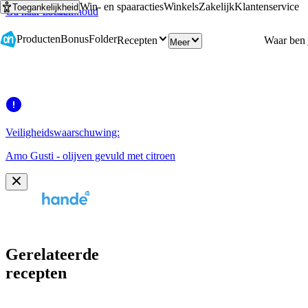
Win- en spaaracties
Winkels
Zakelijk
Klantenservice
Toegankelijkheid
Ga naar hoofdinhoud
Ga naar zoeken
Producten
Bonus
Folder
Recepten
Meer
Veiligheidswaarschuwing:
Amo Gusti - olijven gevuld met citroen
Gerelateerde
recepten