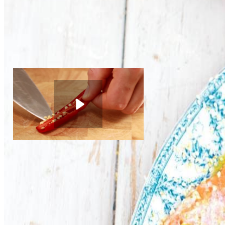
4
Snijd de komkommer, sugarsnaps, bosuitjes, sla en radijsjes in de k
1
el
sesamzaad
Controleer de noedels en draai wanneer ze gaar zijn het vuur uit. Br
5
serveren een paar blaadjes koriander over de vis.
2
limoenen
Algemeen
© Jamie Oliver. www.jamieoliver.com
1
el
vloeibare honing
15
g
misopasta
2
el
sojasaus zoutarm
Rode peper schoonmaken
Instructievideo
-
00:34
min.
250
g
eiernoedels
1
verse rode peper