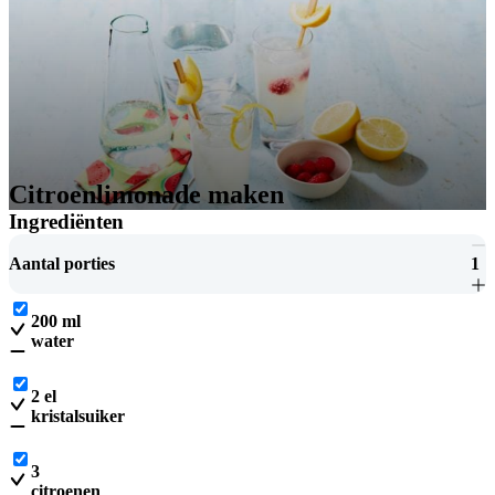
Citroenlimonade maken
Ingrediënten
Aantal porties
1
200
ml
water
2
el
kristalsuiker
3
citroenen