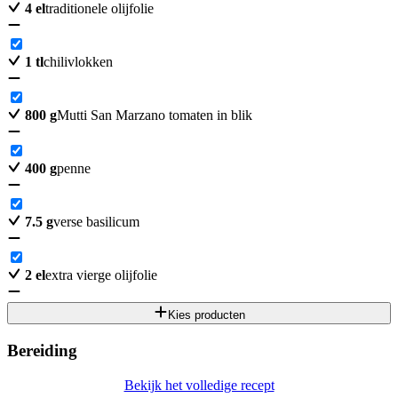
4
el
traditionele olijfolie
1
tl
chilivlokken
800
g
Mutti San Marzano tomaten in blik
400
g
penne
7.5
g
verse basilicum
2
el
extra vierge olijfolie
Kies producten
Bereiding
Bekijk het volledige recept