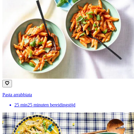
Pasta arrabbiata
25
min
25 minuten bereidingstijd