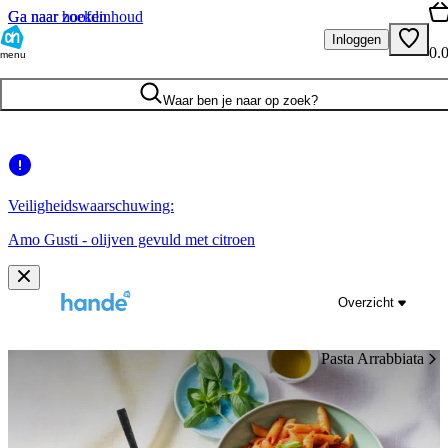
Ga naar hoofdinhoud
Ga naar zoeken
Inloggen
0.
menu
Waar ben je naar op zoek?
Veiligheidswaarschuwing:
Amo Gusti - olijven gevuld met citroen
Overzicht
Pasta Arrabbiata