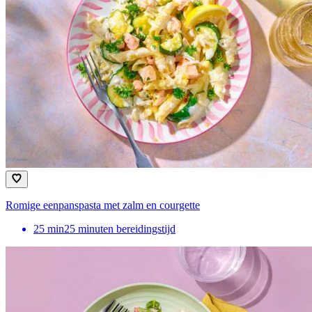
Romige eenpanspasta met zalm en courgette
25
min
25 minuten bereidingstijd