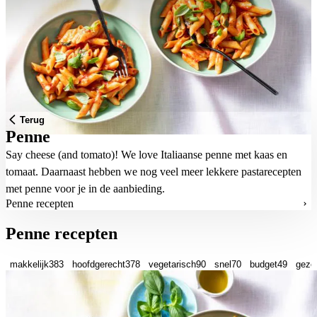
Terug
Penne
Say cheese (and tomato)! We love Italiaanse penne met kaas en
tomaat. Daarnaast hebben we nog veel meer lekkere pastarecepten
met penne voor je in de aanbieding.
Penne recepten
Penne recepten
makkelijk
383
hoofdgerecht
378
vegetarisch
90
snel
70
budget
49
gezo