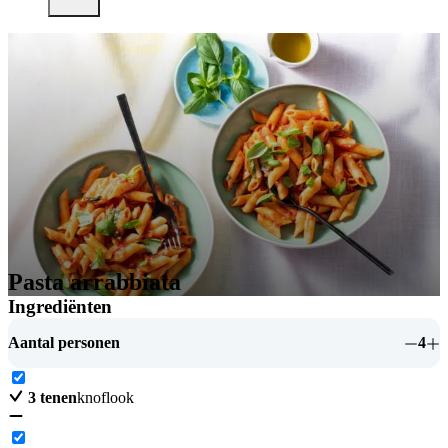
Pasta arrabbiata
Ingrediënten
Aantal personen
4
3
tenen
knoflook