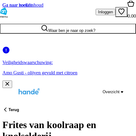
Ga naar hoofdinhoud
Ga naar zoeken
Inloggen
0.00
menu
Waar ben je naar op zoek?
Veiligheidswaarschuwing:
Amo Gusti - olijven gevuld met citroen
Overzicht
Terug
Frites van koolraap en