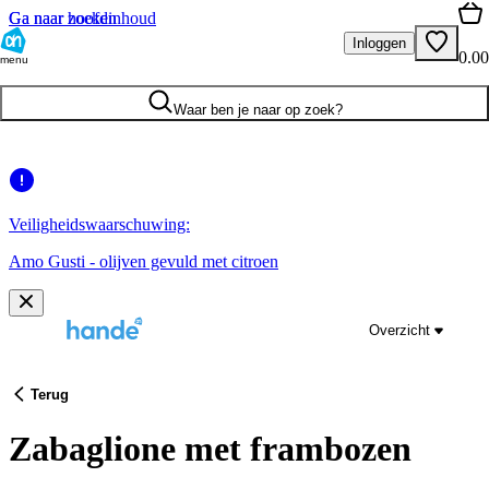
Ga naar hoofdinhoud
Ga naar zoeken
Inloggen
0.00
menu
Waar ben je naar op zoek?
Veiligheidswaarschuwing:
Amo Gusti - olijven gevuld met citroen
Overzicht
Terug
Zabaglione met frambozen