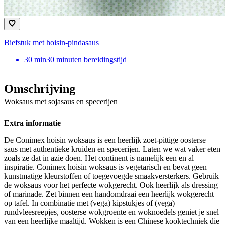
Biefstuk met hoisin-pindasaus
30
min
30 minuten bereidingstijd
Omschrijving
Woksaus met sojasaus en specerijen
Extra informatie
De Conimex hoisin woksaus is een heerlijk zoet-pittige oosterse
saus met authentieke kruiden en specerijen. Laten we wat vaker eten
zoals ze dat in azie doen. Het continent is namelijk een en al
inspiratie. Conimex hoisin woksaus is vegetarisch en bevat geen
kunstmatige kleurstoffen of toegevoegde smaakversterkers. Gebruik
de woksaus voor het perfecte wokgerecht. Ook heerlijk als dressing
of marinade. Zet binnen een handomdraai een heerlijk wokgerecht
op tafel. In combinatie met (vega) kipstukjes of (vega)
rundvleesreepjes, oosterse wokgroente en woknoedels geniet je snel
van een heerlijke maaltijd. Wokken is een Chinese kooktechniek die