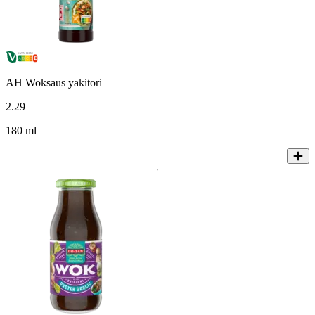
AH Woksaus yakitori
2
.
29
180 ml