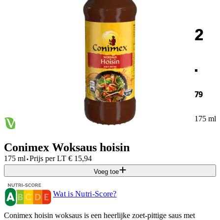
2
.
79
175 ml
Conimex Woksaus hoisin
·
175 ml
Prijs per
LT
€
15,94
Voeg toe
Wat is Nutri-Score?
Conimex hoisin woksaus is een heerlijke zoet-pittige saus met