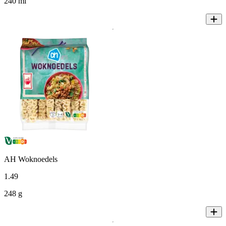
240 ml
AH Woknoedels
1
.
49
248 g