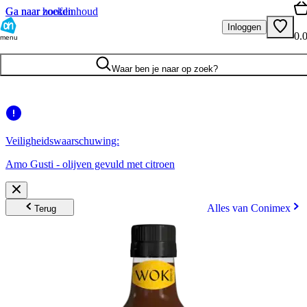
Ga naar hoofdinhoud
Ga naar zoeken
Inloggen
0.
menu
Waar ben je naar op zoek?
Veiligheidswaarschuwing:
Amo Gusti - olijven gevuld met citroen
Alles van Conimex
Terug