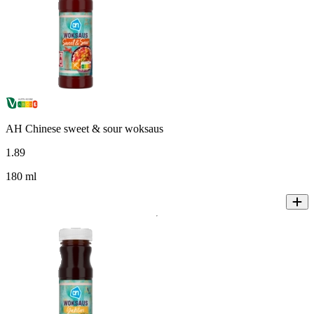
AH Chinese sweet & sour woksaus
1
.
89
180 ml