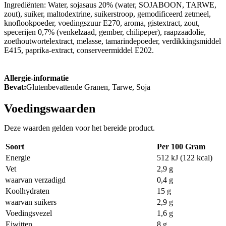
Ingrediënten: Water, sojasaus 20% (water, SOJABOON, TARWE,
zout), suiker, maltodextrine, suikerstroop, gemodificeerd zetmeel,
knoflookpoeder, voedingszuur E270, aroma, gistextract, zout,
specerijen 0,7% (venkelzaad, gember, chilipeper), raapzaadolie,
zoethoutwortelextract, melasse, tamarindepoeder, verdikkingsmiddel
E415, paprika-extract, conserveermiddel E202.
Allergie-informatie
Bevat:
Glutenbevattende Granen, Tarwe, Soja
Voedingswaarden
Deze waarden gelden voor het bereide product.
Soort
Per 100 Gram
Energie
512 kJ (122 kcal)
Vet
2,9 g
waarvan verzadigd
0,4 g
Koolhydraten
15 g
waarvan suikers
2,9 g
Voedingsvezel
1,6 g
Eiwitten
8 g