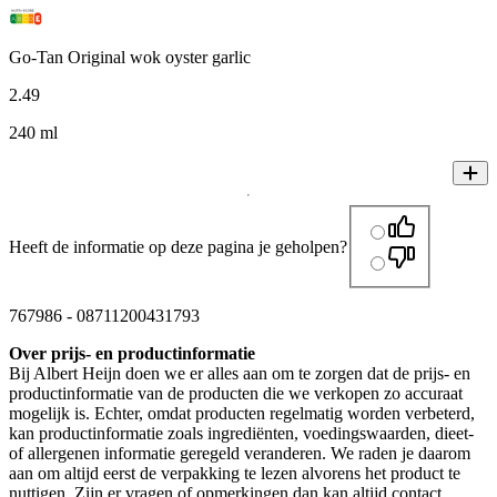
Go-Tan Original wok oyster garlic
2
.
49
240 ml
Heeft de informatie op deze pagina je geholpen?
767986
-
08711200431793
Over prijs- en productinformatie
Bij Albert Heijn doen we er alles aan om te zorgen dat de prijs- en
productinformatie van de producten die we verkopen zo accuraat
mogelijk is. Echter, omdat producten regelmatig worden verbeterd,
kan productinformatie zoals ingrediënten, voedingswaarden, dieet-
of allergenen informatie geregeld veranderen. We raden je daarom
aan om altijd eerst de verpakking te lezen alvorens het product te
nuttigen. Zijn er vragen of opmerkingen dan kan altijd contact