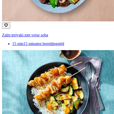
Zalm teriyaki met verse soba
15
min
15 minuten bereidingstijd