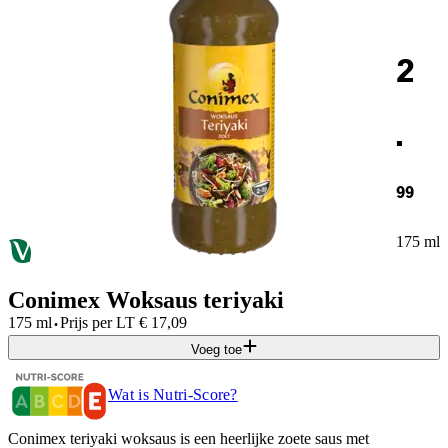
2
.
99
175 ml
Conimex Woksaus teriyaki
·
175 ml
Prijs per
LT
€
17,09
Voeg toe
Wat is Nutri-Score?
Conimex teriyaki woksaus is een heerlijke zoete saus met