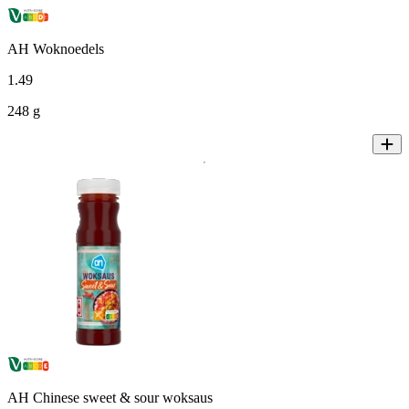
AH Woknoedels
1
.
49
248 g
AH Chinese sweet & sour woksaus