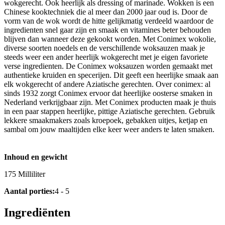
wokgerecht. Ook heerlijk als dressing of marinade. Wokken is een
Chinese kooktechniek die al meer dan 2000 jaar oud is. Door de
vorm van de wok wordt de hitte gelijkmatig verdeeld waardoor de
ingredienten snel gaar zijn en smaak en vitamines beter behouden
blijven dan wanneer deze gekookt worden. Met Conimex wokolie,
diverse soorten noedels en de verschillende woksauzen maak je
steeds weer een ander heerlijk wokgerecht met je eigen favoriete
verse ingredienten. De Conimex woksauzen worden gemaakt met
authentieke kruiden en specerijen. Dit geeft een heerlijke smaak aan
elk wokgerecht of andere Aziatische gerechten. Over conimex: al
sinds 1932 zorgt Conimex ervoor dat heerlijke oosterse smaken in
Nederland verkrijgbaar zijn. Met Conimex producten maak je thuis
in een paar stappen heerlijke, pittige Aziatische gerechten. Gebruik
lekkere smaakmakers zoals kroepoek, gebakken uitjes, ketjap en
sambal om jouw maaltijden elke keer weer anders te laten smaken.
Inhoud en gewicht
175 Milliliter
Aantal porties:
4 - 5
Ingrediënten