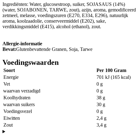
Ingrediënten: Water, glucosestroop, suiker, SOJASAUS (14%)
(water, SOJABONEN, TARWE, zout), azijn, aroma, gemodificeerd
zetmeel, melasse, voedingszuren (E270, E334, E296), natuurlijk
aroma, koolzaadolie, conserveermiddel (E202), sake,
verdikkingsmiddel (E415), alcohol (ethanol), zout.
Allergie-informatie
Bevat:
Glutenbevattende Granen, Soja, Tarwe
Voedingswaarden
Soort
Per 100 Gram
Energie
701 kJ (165 kcal)
Vet
0 g
waarvan verzadigd
0 g
Koolhydraten
38 g
waarvan suikers
30 g
Voedingsvezel
0 g
Eiwitten
2,4 g
Zout
3,4 g