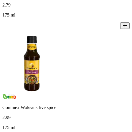
2
.
79
175 ml
Conimex Woksaus five spice
2
.
99
175 ml