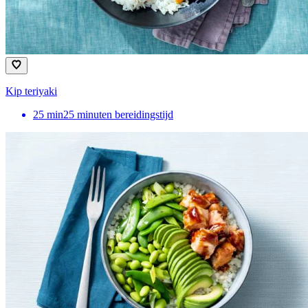
Kip teriyaki
25
min
25 minuten bereidingstijd