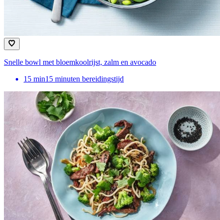
Snelle bowl met bloemkoolrijst, zalm en avocado
15
min
15 minuten bereidingstijd