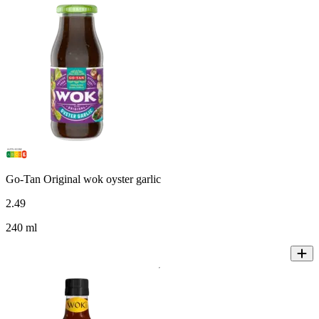
Go-Tan Original wok oyster garlic
2
.
49
240 ml