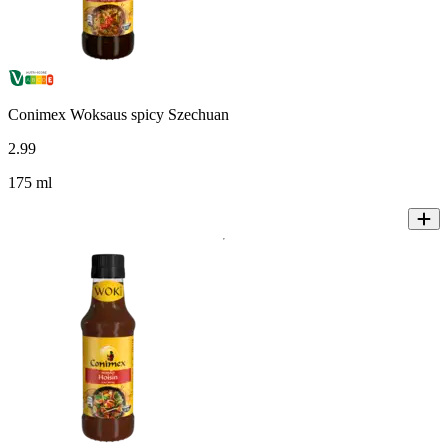
Conimex Woksaus spicy Szechuan
2
.
99
175 ml