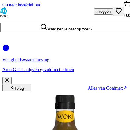
Ga naar hoofdinhoud
Ga naar zoeken
Inloggen
0.
menu
Waar ben je naar op zoek?
Veiligheidswaarschuwing:
Amo Gusti - olijven gevuld met citroen
Alles van Conimex
Terug