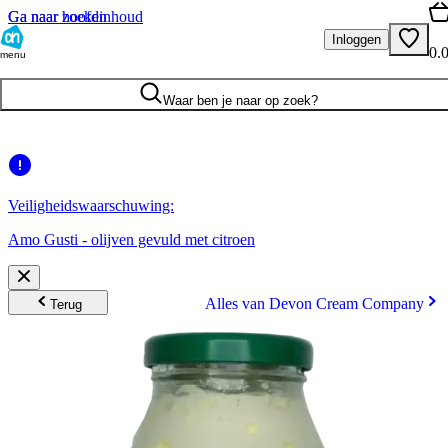
Ga naar hoofdinhoud
Ga naar zoeken
Inloggen
0.
menu
Waar ben je naar op zoek?
Veiligheidswaarschuwing:
Amo Gusti - olijven gevuld met citroen
Alles van Devon Cream Company
Terug