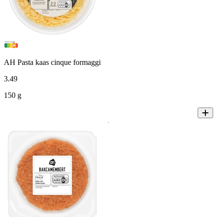
AH Pasta kaas cinque formaggi
3
.
49
150 g