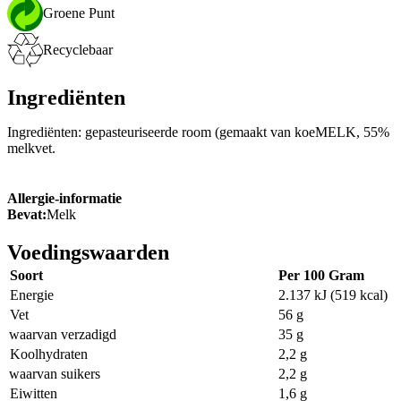
Groene Punt
Recyclebaar
Ingrediënten
Ingrediënten: gepasteuriseerde room (gemaakt van koeMELK, 55%
melkvet.
Allergie-informatie
Bevat:
Melk
Voedingswaarden
Soort
Per 100 Gram
Energie
2.137 kJ (519 kcal)
Vet
56 g
waarvan verzadigd
35 g
Koolhydraten
2,2 g
waarvan suikers
2,2 g
Eiwitten
1,6 g