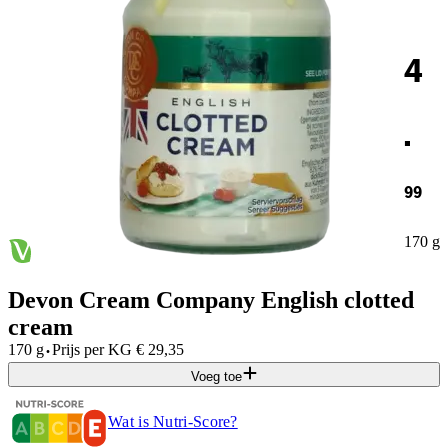
4
.
99
170 g
Devon Cream Company English clotted
cream
·
170 g
Prijs per
KG
€
29,35
Voeg toe
Wat is Nutri-Score?