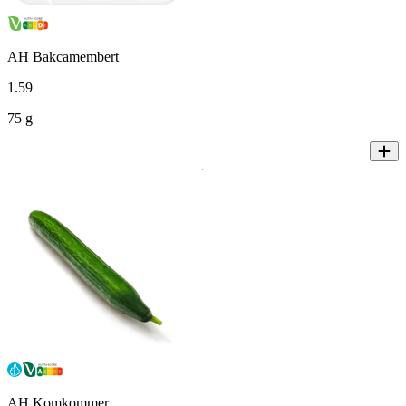
AH Bakcamembert
1
.
59
75 g
AH Komkommer