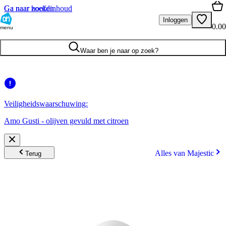
Ga naar hoofdinhoud
Ga naar zoeken
Inloggen
0.00
menu
Waar ben je naar op zoek?
Veiligheidswaarschuwing:
Amo Gusti - olijven gevuld met citroen
Alles van Majestic
Terug