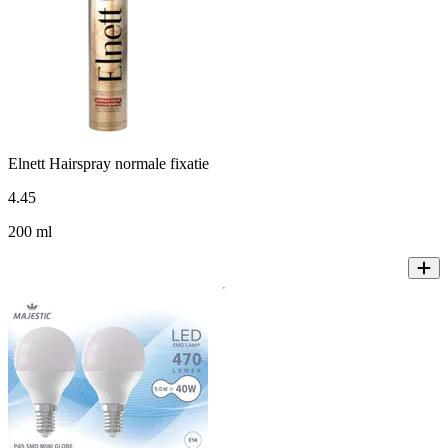
Elnett Hairspray normale fixatie
4
.
45
200 ml