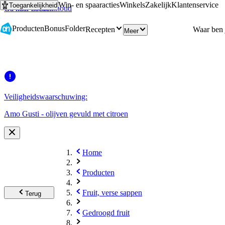
Win- en spaaracties
Winkels
Zakelijk
Klantenservice
Toegankelijkheid
Ga naar hoofdinhoud
Ga naar zoeken
Producten
Bonus
Folder
Recepten
Meer
Veiligheidswaarschuwing:
Amo Gusti - olijven gevuld met citroen
Home
Producten
Fruit, verse sappen
Terug
Gedroogd fruit