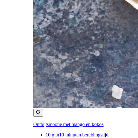
Ontbijtsmootie met mango en kokos
10
min
10 minuten bereidingstijd