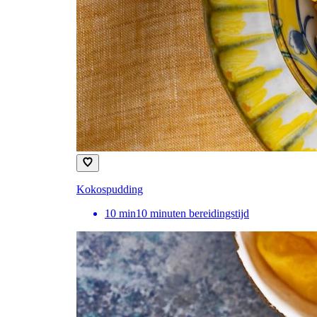
Kokospudding
10
min
10 minuten bereidingstijd