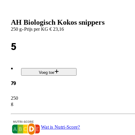
AH Biologisch Kokos snippers
·
250 g
Prijs per
KG
€
23,16
5
.
Voeg toe
79
250
g
Wat is Nutri-Score?