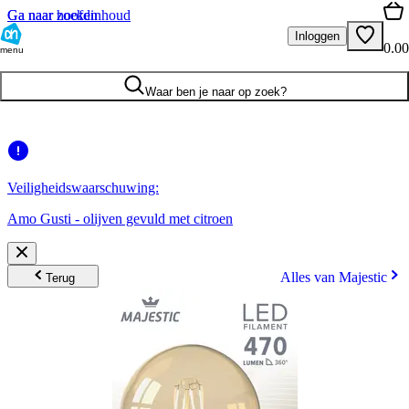
Ga naar hoofdinhoud
Ga naar zoeken
Inloggen
0.00
menu
Waar ben je naar op zoek?
Veiligheidswaarschuwing:
Amo Gusti - olijven gevuld met citroen
Alles van Majestic
Terug