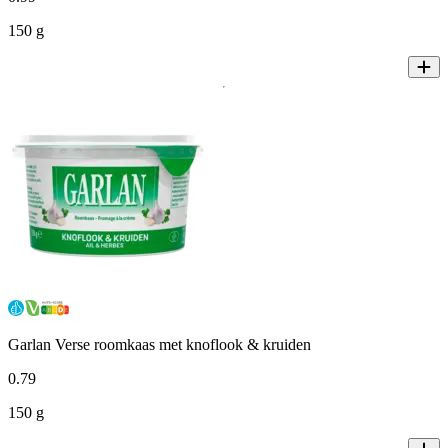
150 g
Garlan Verse roomkaas met knoflook & kruiden
0
.
79
150 g