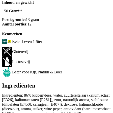
Inhoud en gewicht
150 Gram
Portiegrootte:
13 gram
Aantal porties:
12
Kenmerken
Beter Leven 1 Ster
Glutenvrij
Lactosevrij
Beter voor Kip, Natuur & Boer
Ingrediënten
Ingrediënten: 86% kippenvlees, water, zuurteregelaar (kaliumlactaat
[E326], kaliumacetaten [E261]), zout, natuurlijk aroma, stabilisator
(difosfaten [E450], carrageen [E407]), dextrose, kaliumchloride
(dieetzout), aroma, suiker, witte peper, antioxidant (natriumascorbaat