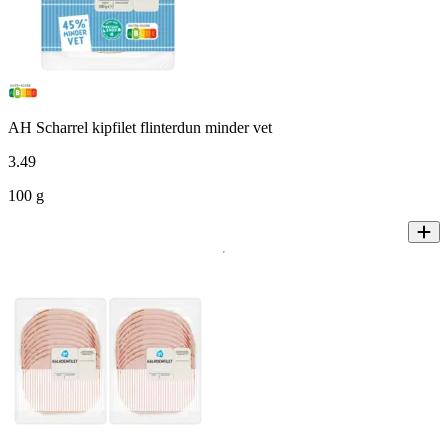
AH Scharrel kipfilet flinterdun minder vet
3
.
49
100 g