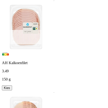
AH Kalkoenfilet
3
.
49
150 g
Kies