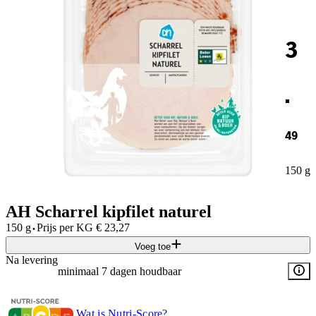
3
.
49
150 g
AH Scharrel kipfilet naturel
·
150 g
Prijs per
KG
€
23,27
Voeg toe
Na levering
minimaal 7 dagen houdbaar
Wat is Nutri-Score?