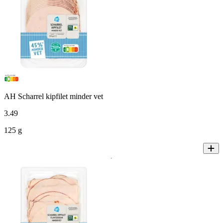
AH Scharrel kipfilet minder vet
3
.
49
125 g