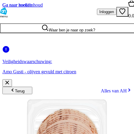
Ga naar hoofdinhoud
Ga naar zoeken
Inloggen
0.
menu
Waar ben je naar op zoek?
Veiligheidswaarschuwing:
Amo Gusti - olijven gevuld met citroen
Alles van AH
Terug