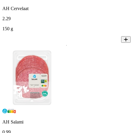
AH Cervelaat
2
.
29
150 g
AH Salami
0
.
99