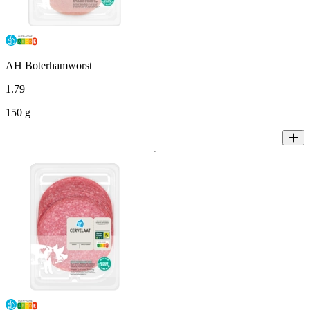
AH Boterhamworst
1
.
79
150 g