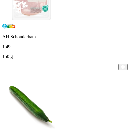
AH Schouderham
1
.
49
150 g