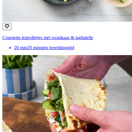
Courgette-kiprolletjes met roomkaas & tagliatelle
20
min
20 minuten bereidingstijd