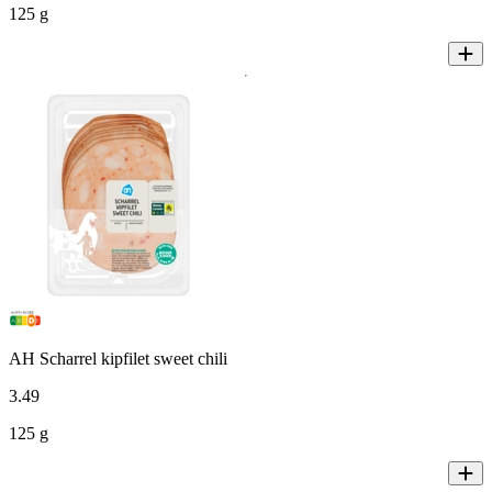
125 g
AH Scharrel kipfilet sweet chili
3
.
49
125 g