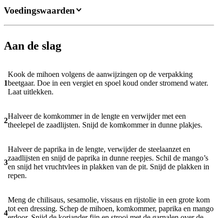
Voedingswaarden
Aan de slag
Kook de mihoen volgens de aanwijzingen op de verpakking
1
beetgaar. Doe in een vergiet en spoel koud onder stromend water.
Laat uitlekken.
Halveer de komkommer in de lengte en verwijder met een
2
theelepel de zaadlijsten. Snijd de komkommer in dunne plakjes.
Halveer de paprika in de lengte, verwijder de steelaanzet en
zaadlijsten en snijd de paprika in dunne reepjes. Schil de mango’s
3
en snijd het vruchtvlees in plakken van de pit. Snijd de plakken in
repen.
Meng de chilisaus, sesamolie, vissaus en rijstolie in een grote kom
tot een dressing. Schep de mihoen, komkommer, paprika en mango
4
erdoor. Snijd de koriander fijn en strooi met de garnalen over de