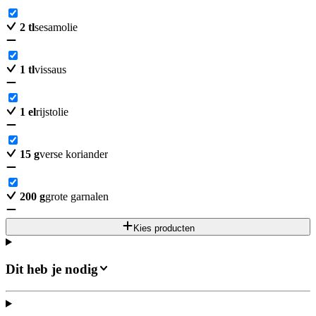
2
tl
sesamolie
1
tl
vissaus
1
el
rijstolie
15
g
verse koriander
200
g
grote garnalen
Kies producten
Dit heb je nodig