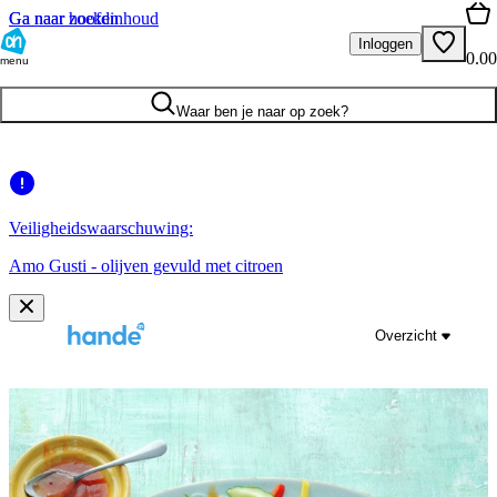
Ga naar hoofdinhoud
Ga naar zoeken
Inloggen
0.00
menu
Waar ben je naar op zoek?
Veiligheidswaarschuwing:
Amo Gusti - olijven gevuld met citroen
Overzicht