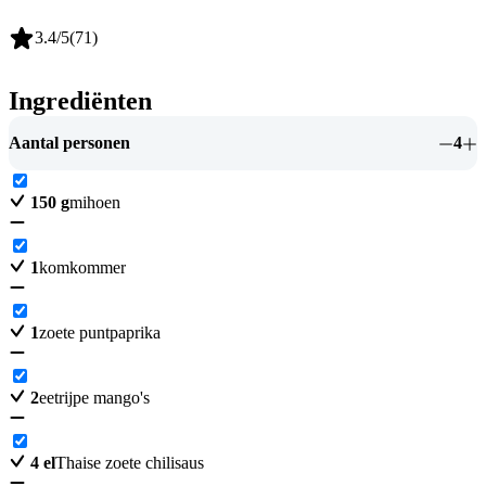
3.4
/5
(
71
)
Ingrediënten
Aantal personen
4
150
g
mihoen
1
komkommer
1
zoete puntpaprika
2
eetrijpe mango's
4
el
Thaise zoete chilisaus