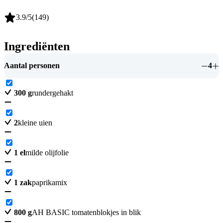
3.9
/5
(
149
)
Ingrediënten
Aantal personen
4
300
g
rundergehakt
2
kleine uien
1
el
milde olijfolie
1
zak
paprikamix
800
g
AH BASIC tomatenblokjes in blik