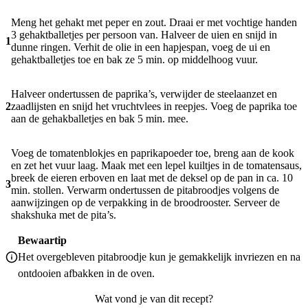
Meng het gehakt met peper en zout. Draai er met vochtige handen
3 gehaktballetjes per persoon van. Halveer de uien en snijd in
1
dunne ringen. Verhit de olie in een hapjespan, voeg de ui en
gehaktballetjes toe en bak ze 5 min. op middelhoog vuur.
Halveer ondertussen de paprika’s, verwijder de steelaanzet en
2
zaadlijsten en snijd het vruchtvlees in reepjes. Voeg de paprika toe
aan de gehakballetjes en bak 5 min. mee.
Voeg de tomatenblokjes en paprikapoeder toe, breng aan de kook
en zet het vuur laag. Maak met een lepel kuiltjes in de tomatensaus,
breek de eieren erboven en laat met de deksel op de pan in ca. 10
3
min. stollen. Verwarm ondertussen de pitabroodjes volgens de
aanwijzingen op de verpakking in de broodrooster. Serveer de
shakshuka met de pita’s.
Bewaartip
Het overgebleven pitabroodje kun je gemakkelijk invriezen en na
ontdooien afbakken in de oven.
Wat vond je van dit recept?