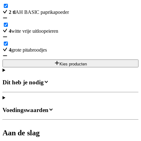
2
tl
AH BASIC paprikapoeder
4
witte vrije uitloopeieren
4
grote pitabroodjes
Kies producten
Dit heb je nodig
Voedingswaarden
Aan de slag