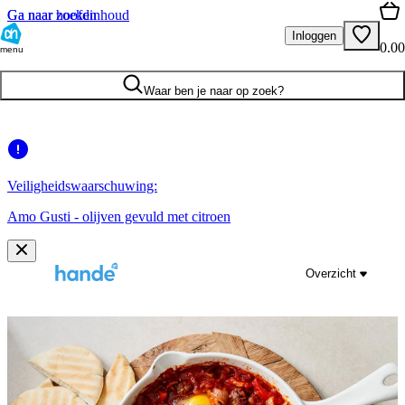
Ga naar hoofdinhoud
Ga naar zoeken
Inloggen
0.00
menu
Waar ben je naar op zoek?
Veiligheidswaarschuwing:
Amo Gusti - olijven gevuld met citroen
Overzicht