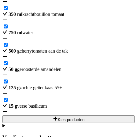
350
ml
krachtbouillon tomaat
750
ml
water
500
g
cherrytomaten aan de tak
50
g
geroosterde amandelen
125
g
zachte geitenkaas 55+
15
g
verse basilicum
Kies producten