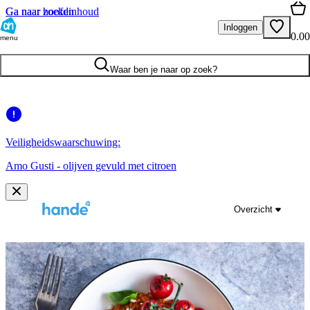
Ga naar hoofdinhoud
Ga naar zoeken
Inloggen
0.00
menu
Waar ben je naar op zoek?
Veiligheidswaarschuwing:
Amo Gusti - olijven gevuld met citroen
Overzicht