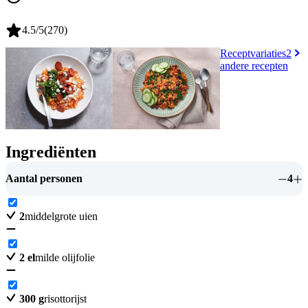
4.5
/5
(
270
)
Receptvariaties
2
andere recepten
Ingrediënten
Aantal personen
4
2
middelgrote uien
2
el
milde olijfolie
300
g
risottorijst