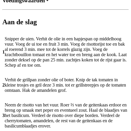
Voedingswaarden
Aan de slag
Snipper de uien. Verhit de olie in een hapjespan op middelhoog
vuur. Voeg de ui toe en fruit 3 min. Voeg de risottorijst toe en bak
al roerend 3 min. mee tot de korrels glazig zijn. Voeg de
1
krachtbouillon tomaat en het water toe en breng aan de kook. Laat
zonder deksel op de pan 25 min. zachtjes koken tot de rijst gaar is.
Schep af en toe om.
Verhit de grillpan zonder olie of boter. Knip de tak tomaten in
2
kleine trosjes en gril deze 3 min. tot er grillstreepjes op de tomaten
ontstaan. Hak de amandelen grof.
Neem de risotto van het vuur. Roer ⅔ van de geitenkaas erdoor en
breng op smaak met peper en eventueel zout. Haal de blaadjes van
3
het basilicum. Verdeel de risotto over diepe borden. Verdeel de
cherrytomaten, amandelen, de rest van de geitenkaas en de
basilicumblaadjes erover.