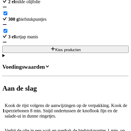
2
el
milde olijfolie
300
g
biefstukpuntjes
3
el
ketjap manis
Kies producten
Voedingswaarden
Aan de slag
Kook de rijst volgens de aanwijzingen op de verpakking. Kook de
1
sperziebonen 8 min. Snijd ondertussen de knoflook fijn en de
salade-ui in dunne ringetjes.
Verhit de olie in een wok en roerbak de biefstukpuntjes 1 min. op