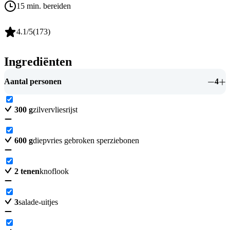
15 min. bereiden
4.1
/5
(
173
)
Ingrediënten
Aantal personen
4
300
g
zilvervliesrijst
600
g
diepvries gebroken sperziebonen
2
tenen
knoflook
3
salade-uitjes