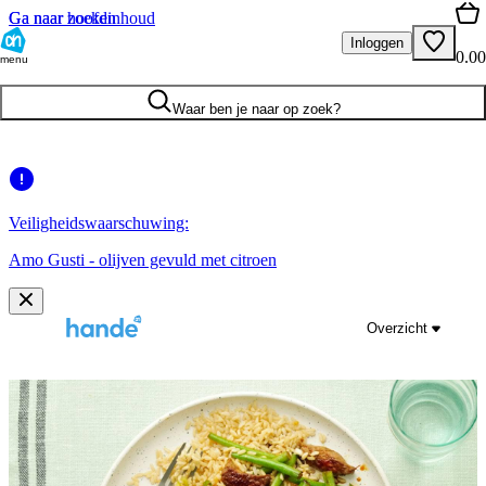
Ga naar hoofdinhoud
Ga naar zoeken
Inloggen
0.00
menu
Waar ben je naar op zoek?
Veiligheidswaarschuwing:
Amo Gusti - olijven gevuld met citroen
Overzicht