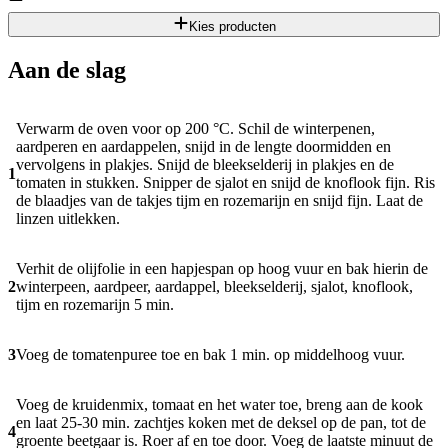
Kies producten
Aan de slag
Verwarm de oven voor op 200 °C. Schil de winterpenen,
aardperen en aardappelen, snijd in de lengte doormidden en
vervolgens in plakjes. Snijd de bleekselderij in plakjes en de
1
tomaten in stukken. Snipper de sjalot en snijd de knoflook fijn. Ris
de blaadjes van de takjes tijm en rozemarijn en snijd fijn. Laat de
linzen uitlekken.
Verhit de olijfolie in een hapjespan op hoog vuur en bak hierin de
2
winterpeen, aardpeer, aardappel, bleekselderij, sjalot, knoflook,
tijm en rozemarijn 5 min.
3
Voeg de tomatenpuree toe en bak 1 min. op middelhoog vuur.
Voeg de kruidenmix, tomaat en het water toe, breng aan de kook
en laat 25-30 min. zachtjes koken met de deksel op de pan, tot de
4
groente beetgaar is. Roer af en toe door. Voeg de laatste minuut de