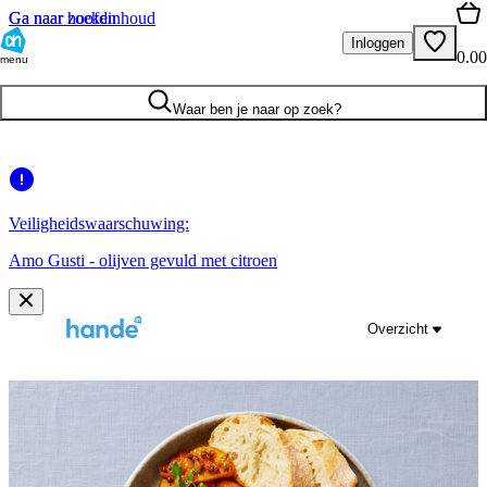
Ga naar hoofdinhoud
Ga naar zoeken
Inloggen
0.00
menu
Waar ben je naar op zoek?
Veiligheidswaarschuwing:
Amo Gusti - olijven gevuld met citroen
Overzicht