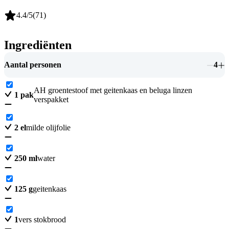
4.4
/5
(
71
)
Ingrediënten
Aantal personen
4
AH groentestoof met geitenkaas en beluga linzen
1
pak
verspakket
2
el
milde olijfolie
250
ml
water
125
g
geitenkaas
1
vers stokbrood