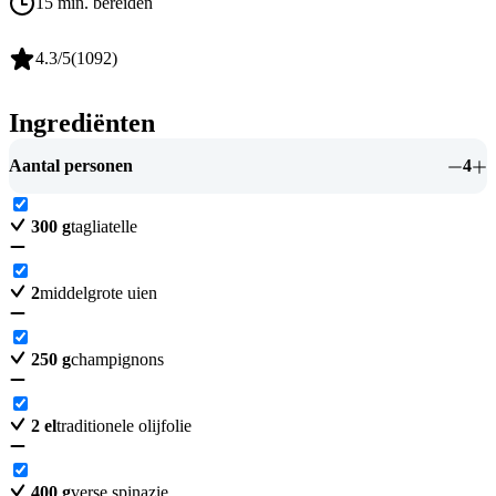
15 min. bereiden
4.3
/5
(
1092
)
Ingrediënten
Aantal personen
4
300
g
tagliatelle
2
middelgrote uien
250
g
champignons
2
el
traditionele olijfolie
400
g
verse spinazie