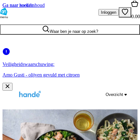
Ga naar hoofdinhoud
Ga naar zoeken
Inloggen
0.00
menu
Waar ben je naar op zoek?
Veiligheidswaarschuwing:
Amo Gusti - olijven gevuld met citroen
Overzicht