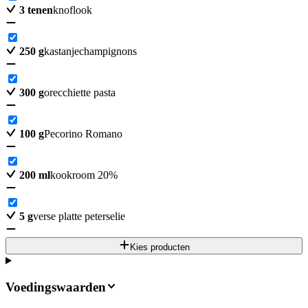
3
tenen
knoflook
250
g
kastanjechampignons
300
g
orecchiette pasta
100
g
Pecorino Romano
200
ml
kookroom 20%
5
g
verse platte peterselie
Kies producten
Voedingswaarden