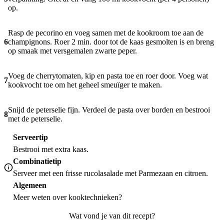
op.
Rasp de pecorino en voeg samen met de kookroom toe aan de
6
champignons. Roer 2 min. door tot de kaas gesmolten is en breng
op smaak met versgemalen zwarte peper.
Voeg de cherrytomaten, kip en pasta toe en roer door. Voeg wat
7
kookvocht toe om het geheel smeuïger te maken.
Snijd de peterselie fijn. Verdeel de pasta over borden en bestrooi
8
met de peterselie.
Serveertip
Bestrooi met extra kaas.
Combinatietip
Serveer met een frisse rucolasalade met Parmezaan en citroen.
Algemeen
Meer weten over
kooktechnieken
?
Wat vond je van dit recept?