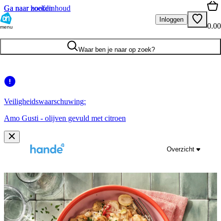
Ga naar hoofdinhoud
Ga naar zoeken
Inloggen
0.00
menu
Waar ben je naar op zoek?
Veiligheidswaarschuwing:
Amo Gusti - olijven gevuld met citroen
Overzicht