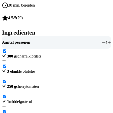
30 min. bereiden
4.5
/5
(
79
)
Ingrediënten
Aantal personen
4
300
g
scharrelkipfilets
3
el
milde olijfolie
250
g
cherrytomaten
1
middelgrote ui