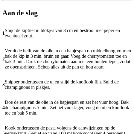
Aan de slag
Snijd de kipfilet in blokjes van 3 cm en bestrooi met peper en
1
eventueel zout.
Verhit de helft van de olie in een hapjespan op middelhoog vuur en
bak de kip in 3 min. bruin en gaar. Voeg de cherrytomaten toe en
2
bak 3 min. Druk de cherrytomaten aan met een houten lepel, zodat
ze openspringen. Schep alles uit de pan en hou apart.
Snipper ondertussen de ui en snijd de knoflook fijn. Snijd de
3
champignons in plakjes.
Doe de rest van de olie in de hapjespan en zet het vuur hoog. Bak
4
de champignons 5 min. Zet het vuur lager, voeg de ui en knoflook
toe en bak 5 min.
Kook ondertussen de pasta volgens de aanwijzingen op de
5
verpakking. Giet af en vang 100 ml kookvocht (per 4 personen)