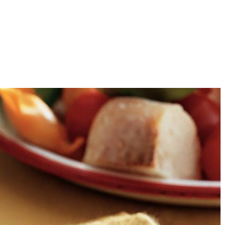
4
men. Geraspte kaas in gedeelten met houten lepel door warme
ren. In kopje maizena met slagroom tot glad papje roeren. Kaasfondue
ioli.