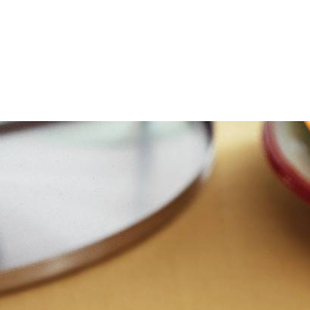
uillon, ananassap en limoensap op laag vuur tegen de kook aan verwar
 en in kleine stukjes snijden. Ananas en hamreepjes door kaasfondue roe
at en peper. Lekker met in blokjes gesneden ciabatta of gekookte rav
Wat vond je van dit recept?