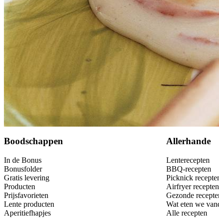
Dit heb je nodig
Bewaar
Boodschappen
Allerhande
In de Bonus
Lenterecepten
Bonusfolder
BBQ-recepten
Gratis levering
Picknick recepte
Producten
Airfryer recepten
Prijsfavorieten
Gezonde recepte
Lente producten
Wat eten we van
Aperitiefhapjes
Alle recepten