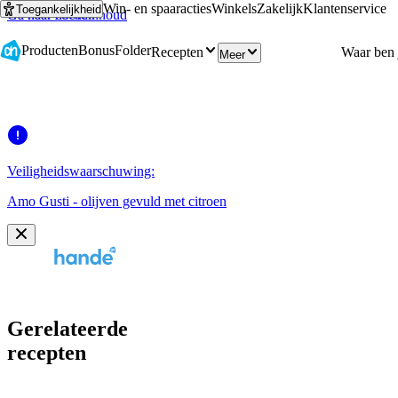
Win- en spaaracties
Winkels
Zakelijk
Klantenservice
Toegankelijkheid
Ga naar hoofdinhoud
Ga naar zoeken
Producten
Bonus
Folder
Recepten
Meer
Veiligheidswaarschuwing:
Amo Gusti - olijven gevuld met citroen
Gerelateerde
recepten