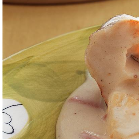
3
zakjes
geraspte jong belegen kaas
1
klein blikje
ananasschijven op sap
½
duopakje
hamreepjes
2
el
maizena
3
el
slagroom
nootmuskaat
(versgemalen) witte peper