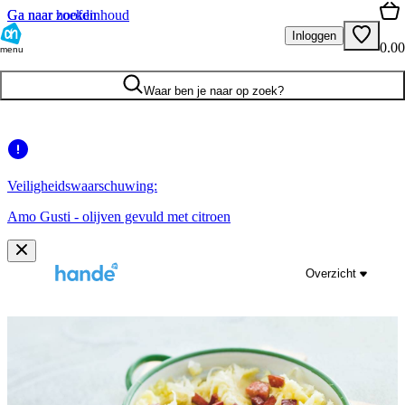
Ga naar hoofdinhoud
Ga naar zoeken
Inloggen
0.00
menu
Waar ben je naar op zoek?
Veiligheidswaarschuwing:
Amo Gusti - olijven gevuld met citroen
Overzicht