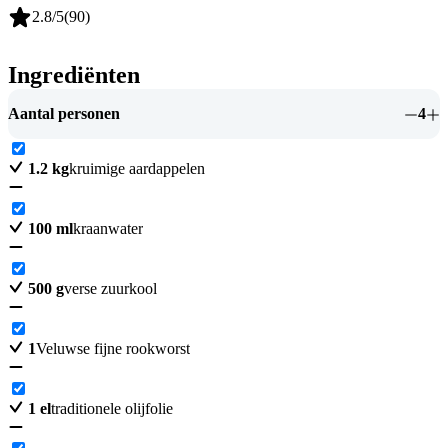
2.8
/5
(
90
)
Ingrediënten
Aantal personen
4
1.2
kg
kruimige aardappelen
100
ml
kraanwater
500
g
verse zuurkool
1
Veluwse fijne rookworst
1
el
traditionele olijfolie