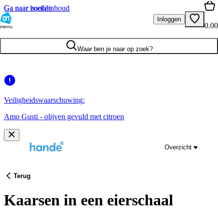
Ga naar hoofdinhoud
Ga naar zoeken
Inloggen
0.00
menu
Waar ben je naar op zoek?
Veiligheidswaarschuwing:
Amo Gusti - olijven gevuld met citroen
Overzicht
Terug
Kaarsen in een eierschaal