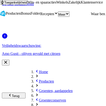
Win- en spaaracties
Winkels
Zakelijk
Klantenservice
Toegankelijkheid
Ga naar hoofdinhoud
Ga naar zoeken
Producten
Bonus
Folder
Recepten
Meer
Veiligheidswaarschuwing:
Amo Gusti - olijven gevuld met citroen
Home
Producten
Groenten, aardappelen
Terug
Groenteconserven