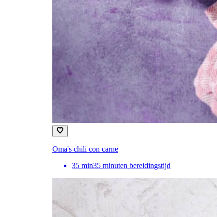
Oma's chili con carne
35
min
35 minuten bereidingstijd