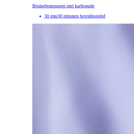
Bruinebonensoep met karbonade
30
min
30 minuten bereidingstijd