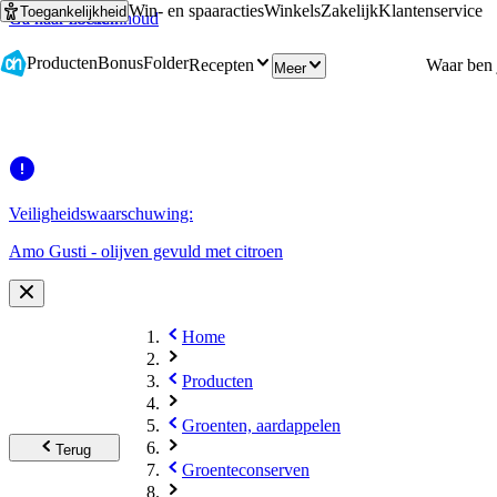
Win- en spaaracties
Winkels
Zakelijk
Klantenservice
Toegankelijkheid
Ga naar hoofdinhoud
Ga naar zoeken
Producten
Bonus
Folder
Recepten
Meer
Veiligheidswaarschuwing:
Amo Gusti - olijven gevuld met citroen
Home
Producten
Groenten, aardappelen
Terug
Groenteconserven