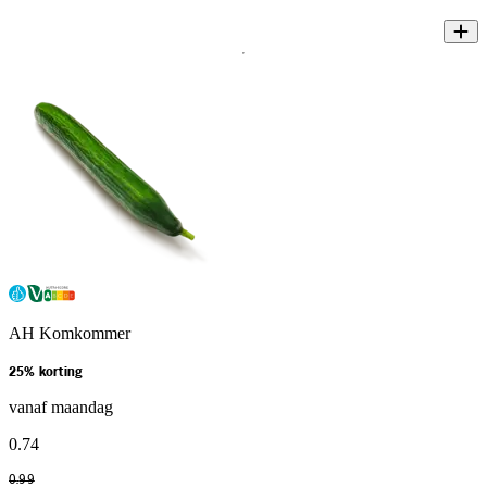
AH Komkommer
25% korting
vanaf maandag
0
.
74
0
.
99