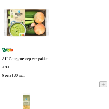
AH Courgettesoep verspakket
4
.
89
6 pers | 30 min