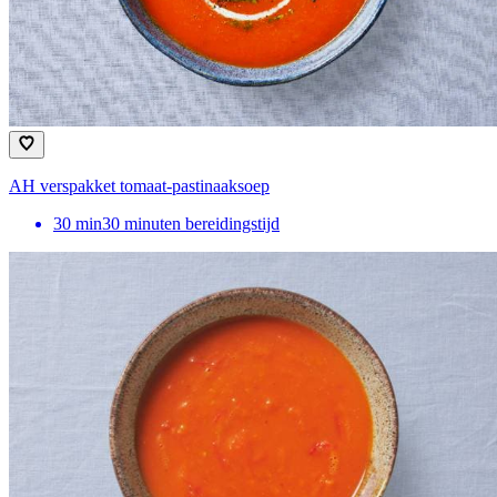
AH verspakket tomaat-pastinaaksoep
30
min
30 minuten bereidingstijd