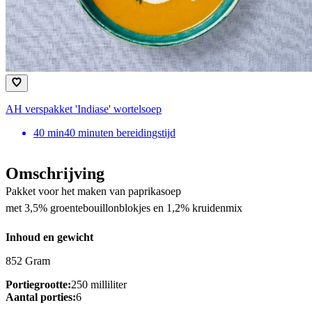
AH verspakket 'Indiase' wortelsoep
40
min
40 minuten bereidingstijd
Omschrijving
Pakket voor het maken van paprikasoep
met 3,5% groentebouillonblokjes en 1,2% kruidenmix
Inhoud en gewicht
852 Gram
Portiegrootte:
250 milliliter
Aantal porties:
6