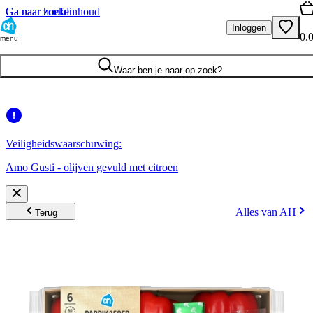
Ga naar hoofdinhoud
Ga naar zoeken
Inloggen
0.
menu
Waar ben je naar op zoek?
Veiligheidswaarschuwing:
Amo Gusti - olijven gevuld met citroen
Alles van AH
Terug