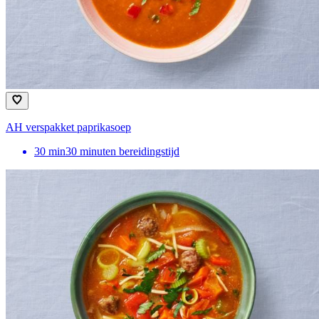
AH verspakket paprikasoep
30
min
30 minuten bereidingstijd