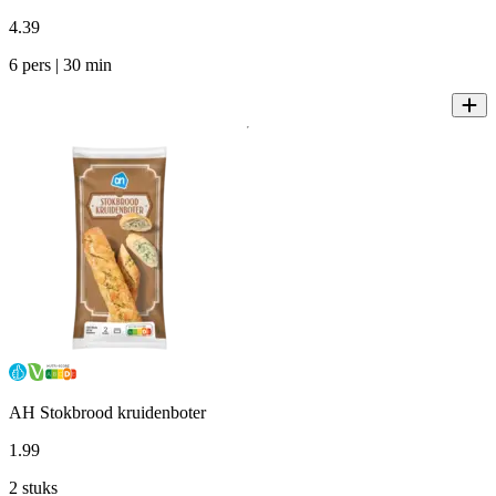
4
.
39
6 pers | 30 min
AH Stokbrood kruidenboter
1
.
99
2 stuks