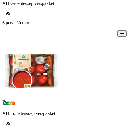
AH Groentesoep verspakket
4
.
99
6 pers | 30 min
AH Tomatensoep verspakket
4
.
39