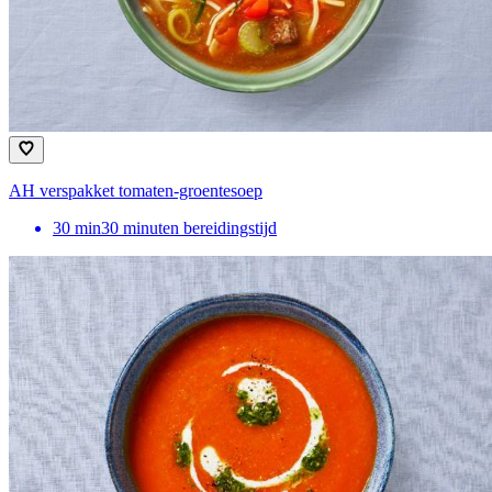
AH verspakket tomaten-groentesoep
30
min
30 minuten bereidingstijd