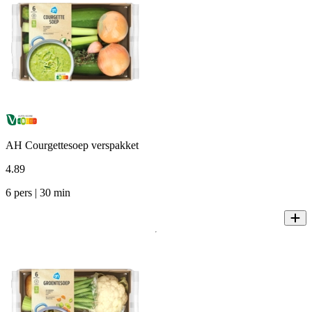
AH Courgettesoep verspakket
4
.
89
6 pers | 30 min