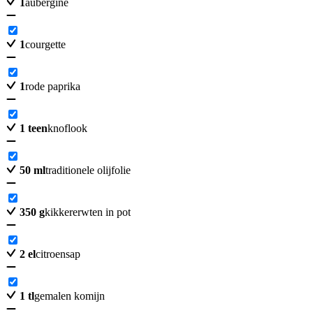
1
aubergine
1
courgette
1
rode paprika
1
teen
knoflook
50
ml
traditionele olijfolie
350
g
kikkererwten in pot
2
el
citroensap
1
tl
gemalen komijn