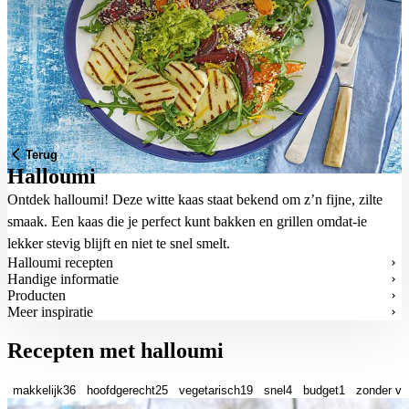
Terug
Halloumi
Ontdek halloumi! Deze witte kaas staat bekend om z’n fijne, zilte
smaak. Een kaas die je perfect kunt bakken en grillen omdat-ie
lekker stevig blijft en niet te snel smelt.
Halloumi recepten
Handige informatie
Producten
Meer inspiratie
Recepten met halloumi
makkelijk
36
hoofdgerecht
25
vegetarisch
19
snel
4
budget
1
zonder vl