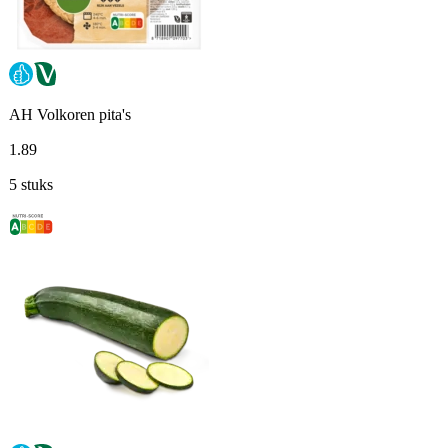
AH Volkoren pita's
1
.
89
5 stuks