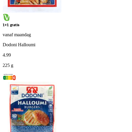
1+1 gratis
vanaf maandag
Dodoni Halloumi
4
.
99
225 g