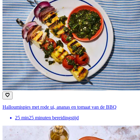
Halloumispies met rode ui, ananas en tomaat van de BBQ
25
min
25 minuten bereidingstijd