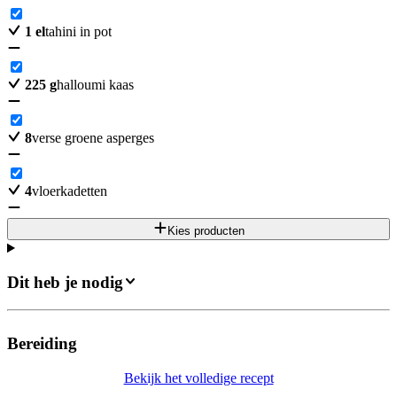
1
el
tahini in pot
225
g
halloumi kaas
8
verse groene asperges
4
vloerkadetten
Kies producten
Dit heb je nodig
Bereiding
Bekijk het volledige recept