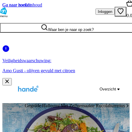
Ga naar hoofdinhoud
Ga naar zoeken
Inloggen
0.
menu
Waar ben je naar op zoek?
Veiligheidswaarschuwing:
Amo Gusti - olijven gevuld met citroen
Overzicht
Gegrilde Halloumi Met Zelfgemaakte Rucolahummus