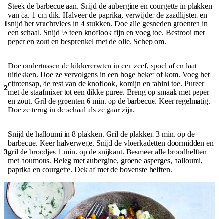
Steek de barbecue aan. Snijd de aubergine en courgette in plakken
van ca. 1 cm dik. Halveer de paprika, verwijder de zaadlijsten en
1
snijd het vruchtvlees in 4 stukken. Doe alle gesneden groenten in
een schaal. Snijd ½ teen knoflook fijn en voeg toe. Bestrooi met
peper en zout en besprenkel met de olie. Schep om.
Doe ondertussen de kikkererwten in een zeef, spoel af en laat
uitlekken. Doe ze vervolgens in een hoge beker of kom. Voeg het
citroensap, de rest van de knoflook, komijn en tahini toe. Pureer
2
met de staafmixer tot een dikke puree. Breng op smaak met peper
en zout. Gril de groenten 6 min. op de barbecue. Keer regelmatig.
Doe ze terug in de schaal als ze gaar zijn.
Snijd de halloumi in 8 plakken. Gril de plakken 3 min. op de
barbecue. Keer halverwege. Snijd de vloerkadetten doormidden en
3
gril de broodjes 1 min. op de snijkant. Besmeer alle broodhelften
met houmous. Beleg met aubergine, groene asperges, halloumi,
paprika en courgette. Dek af met de bovenste helften.