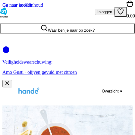
Ga naar hoofdinhoud
Ga naar zoeken
Inloggen
0.00
menu
Waar ben je naar op zoek?
Veiligheidswaarschuwing:
Amo Gusti - olijven gevuld met citroen
Overzicht