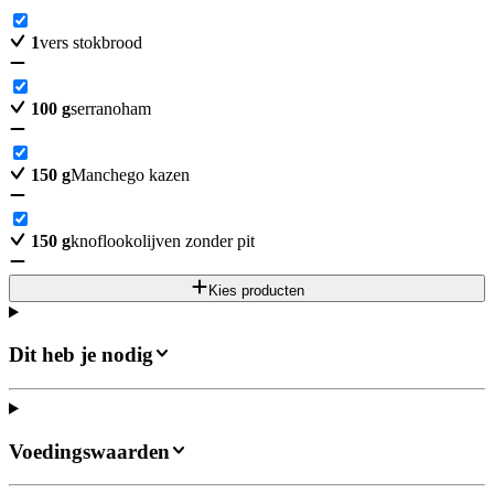
1
vers stokbrood
100
g
serranoham
150
g
Manchego kazen
150
g
knoflookolijven zonder pit
Kies producten
Dit heb je nodig
Voedingswaarden