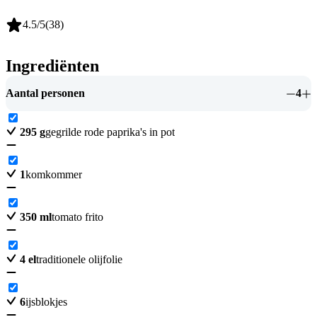
4.5
/5
(
38
)
Ingrediënten
Aantal personen
4
295
g
gegrilde rode paprika's in pot
1
komkommer
350
ml
tomato frito
4
el
traditionele olijfolie
6
ijsblokjes