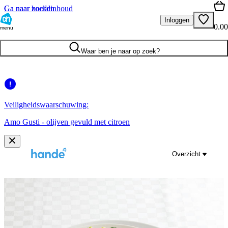
Ga naar hoofdinhoud
Ga naar zoeken
Inloggen
0.00
menu
Waar ben je naar op zoek?
Veiligheidswaarschuwing:
Amo Gusti - olijven gevuld met citroen
Overzicht