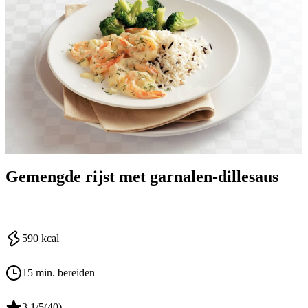
Gemengde rijst met garnalen-dillesaus
590
kcal
15 min. bereiden
3.1
/5
(
40
)