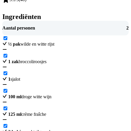
Ingrediënten
Aantal personen
2
½
pak
wilde en witte rijst
1
zak
broccoliroosjes
1
sjalot
100
ml
droge witte wijn
125
ml
crème fraîche