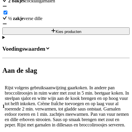
2
bakjes
cocktailgarnalen
½
zakje
verse dille
Kies producten
Voedingswaarden
Aan de slag
Rijst volgens gebruiksaanwijzing gaarkoken. In andere pan
broccoliroosjes in ruim water met zout in 5 min. beetgaar koken. In
steelpan sjalot en witte wijn aan de kook brengen en op hoog vuur
tot helft inkoken. Crème fraîche toevoegen en op laag vuur al
1
roerende 2 min. verwarmen, tot gladde saus ontstaat. Garnalen
erdoor roeren en 1 min. zachtjes meewarmen. Pan van vuur nemen
en dille erboven strooien. Saus op smaak brengen met zout en
peper. Rijst met garnalen in dillesaus en broccoliroosjes serveren.