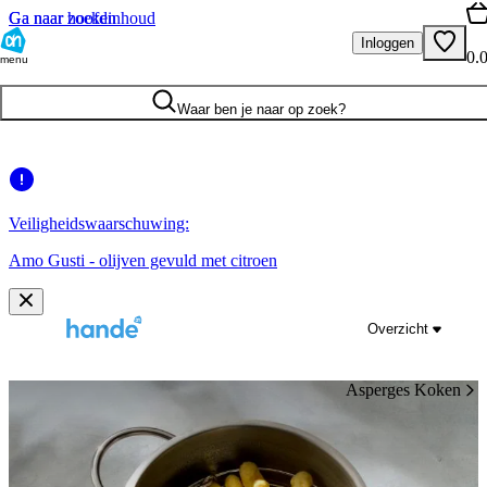
Ga naar hoofdinhoud
Ga naar zoeken
Inloggen
0.
menu
Waar ben je naar op zoek?
Veiligheidswaarschuwing:
Amo Gusti - olijven gevuld met citroen
Overzicht
Asperges Koken