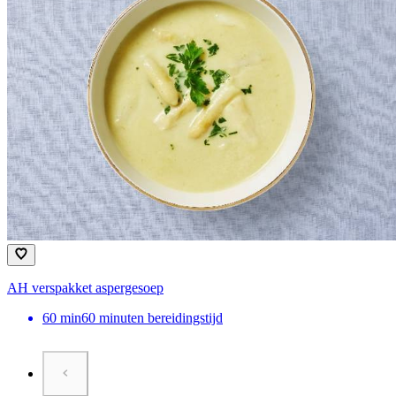
AH verspakket aspergesoep
60
min
60 minuten bereidingstijd