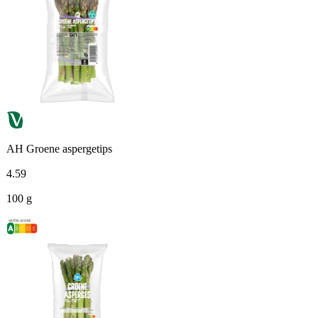
AH Groene aspergetips
4
.
59
100 g