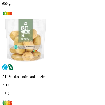
600 g
AH Vastkokende aardappelen
2
.
99
1 kg