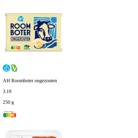
AH Roomboter ongezouten
3
.
19
250 g