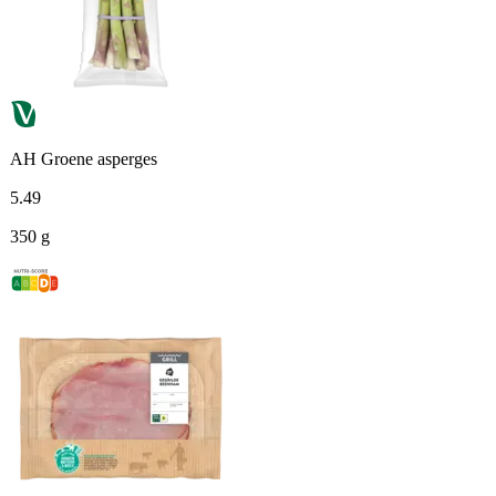
AH Groene asperges
5
.
49
350 g