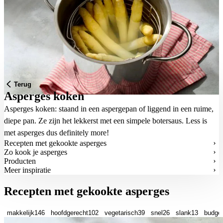
Terug
Asperges koken
Asperges koken: staand in een aspergepan of liggend in een ruime,
diepe pan. Ze zijn het lekkerst met een simpele botersaus. Less is
met asperges dus definitely more!
Recepten met gekookte asperges
Zo kook je asperges
Producten
Meer inspiratie
Recepten met gekookte asperges
makkelijk
146
hoofdgerecht
102
vegetarisch
39
snel
26
slank
13
budge