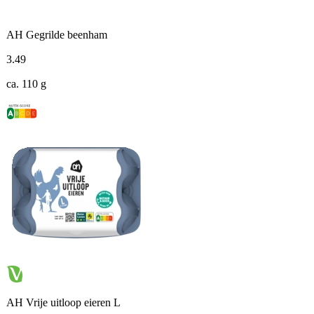
AH Gegrilde beenham
3
.
49
ca. 110 g
AH Vrije uitloop eieren L