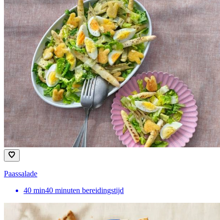
Paassalade
40
min
40 minuten bereidingstijd