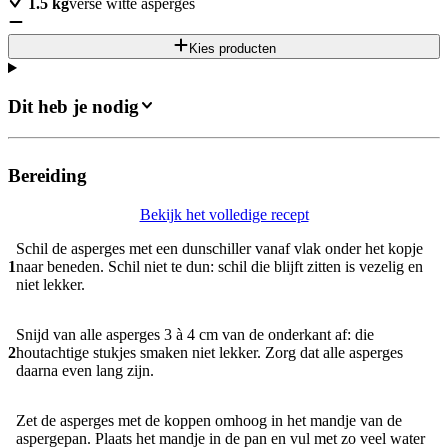
1.5
kg
verse witte asperges
Kies producten
Dit heb je nodig
Bereiding
Bekijk het volledige recept
Schil de asperges met een dunschiller vanaf vlak onder het kopje
1
naar beneden. Schil niet te dun: schil die blijft zitten is vezelig en
niet lekker.
Snijd van alle asperges 3 à 4 cm van de onderkant af: die
2
houtachtige stukjes smaken niet lekker. Zorg dat alle asperges
daarna even lang zijn.
Zet de asperges met de koppen omhoog in het mandje van de
aspergepan. Plaats het mandje in de pan en vul met zo veel water