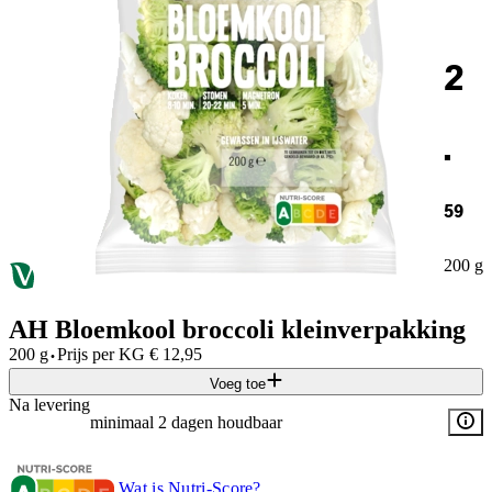
2
.
59
200 g
AH Bloemkool broccoli kleinverpakking
·
200 g
Prijs per
KG
€
12,95
Voeg toe
Na levering
minimaal 2 dagen houdbaar
Wat is Nutri-Score?