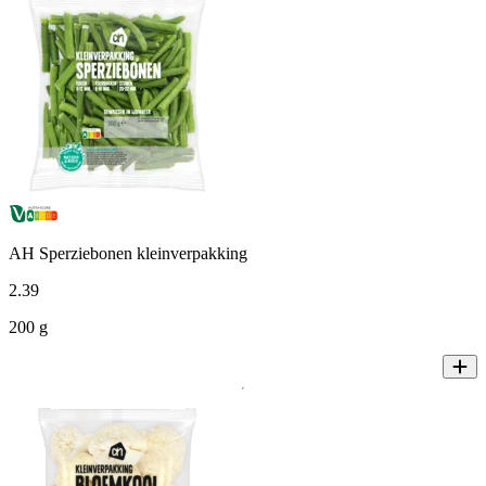
AH Sperziebonen kleinverpakking
2
.
39
200 g