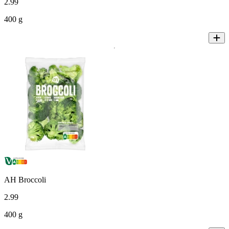
2
.
99
400 g
AH Broccoli
2
.
99
400 g