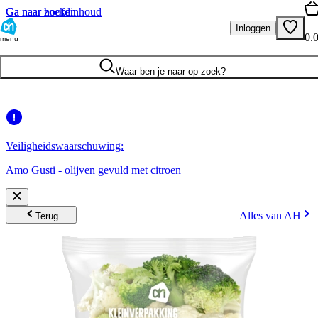
Ga naar hoofdinhoud
Ga naar zoeken
Inloggen
0.
menu
Waar ben je naar op zoek?
Veiligheidswaarschuwing:
Amo Gusti - olijven gevuld met citroen
Alles van AH
Terug