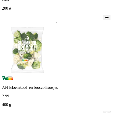
200 g
AH Bloemkool- en broccoliroosjes
2
.
99
400 g