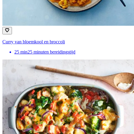
Curry van bloemkool en broccoli
25
min
25 minuten bereidingstijd