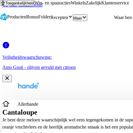
Win- en spaaracties
Winkels
Zakelijk
Klantenservice
Toegankelijkheid
Ga naar hoofdinhoud
Ga naar zoeken
Producten
Bonus
Folder
Recepten
Meer
Veiligheidswaarschuwing:
Amo Gusti - olijven gevuld met citroen
Allerhande
Cantaloupe
Je bent deze meloen waarschijnlijk wel eens tegengekomen in de supe
oranje vruchtvlees en de heerlijk aromatische smaak is het een populai