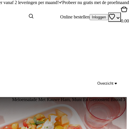
er vanaf 2 leveringen per maand!
Probeer nu gratis met de proefmaand
Online bestellen
Inloggen
0.00
Overzicht
Meloensalade Met Rauwe Ham, Munt En Geroosterd Brood