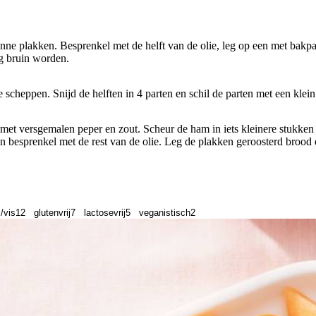
nne plakken. Besprenkel met de helft van de olie, leg op een met bakpa
g bruin worden.
e scheppen. Snijd de helften in 4 parten en schil de parten met een klei
met versgemalen peper en zout. Scheur de ham in iets kleinere stukken
n besprenkel met de rest van de olie. Leg de plakken geroosterd brood 
/vis
12
glutenvrij
7
lactosevrij
5
veganistisch
2