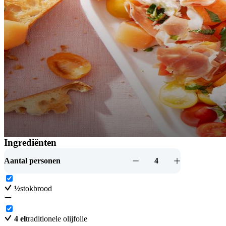
Ingrediënten
Meloensalade met rauwe ham, munt en ger
Aantal personen
4
½
stokbrood
4
el
traditionele olijfolie