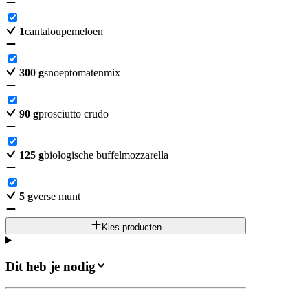
1
cantaloupemeloen
300
g
snoeptomatenmix
90
g
prosciutto crudo
125
g
biologische buffelmozzarella
5
g
verse munt
Kies producten
Dit heb je nodig