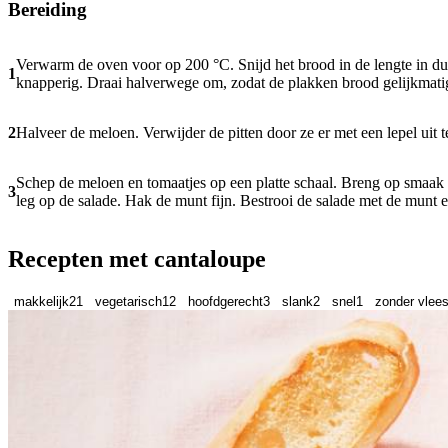
Bereiding
Verwarm de oven voor op 200 °C. Snijd het brood in de lengte in du
1
knapperig. Draai halverwege om, zodat de plakken brood gelijkmati
2
Halveer de meloen. Verwijder de pitten door ze er met een lepel uit t
Schep de meloen en tomaatjes op een platte schaal. Breng op smaak 
3
leg op de salade. Hak de munt fijn. Bestrooi de salade met de munt e
Recepten met cantaloupe
makkelijk
21
vegetarisch
12
hoofdgerecht
3
slank
2
snel
1
zonder vlees