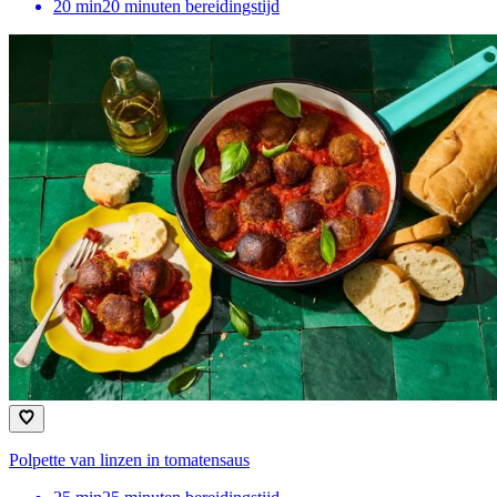
20
min
20 minuten bereidingstijd
Polpette van linzen in tomatensaus