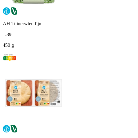
AH Tuinerwten fijn
1
.
39
450 g