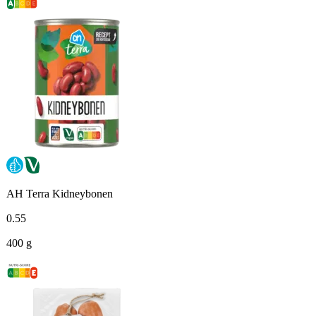
AH Terra Kidneybonen
0
.
55
400 g