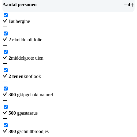
Aantal personen
4
1
aubergine
2
el
milde olijfolie
2
middelgrote uien
2
tenen
knoflook
300
g
kipgehakt naturel
500
g
pastasaus
300
g
schnittbroodjes