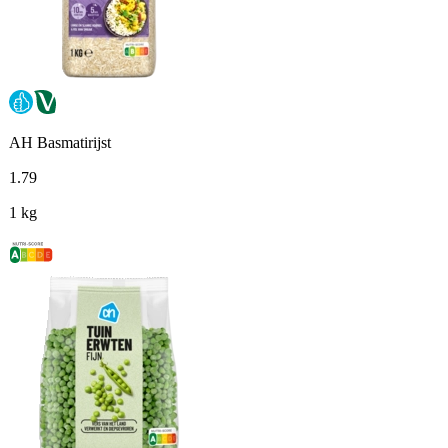
AH Basmatirijst
1
.
79
1 kg