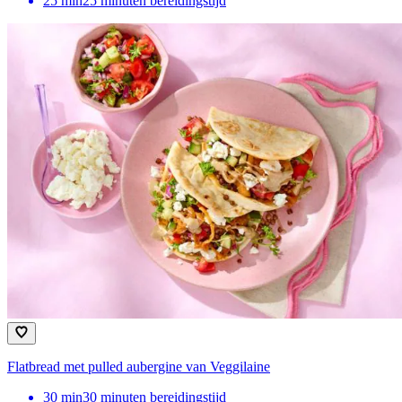
25
min
25 minuten bereidingstijd
Flatbread met pulled aubergine van Veggilaine
30
min
30 minuten bereidingstijd