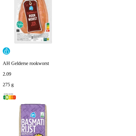
AH Gelderse rookworst
2
.
09
275 g