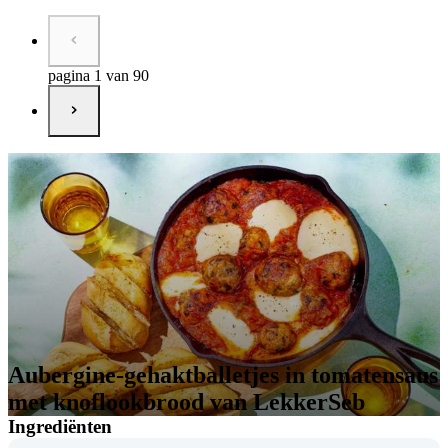
pagina 1 van 90
Aubergine-gehaktballetjes in tomatensaus
met knoflookbrood van LekkerSeb
Ingrediënten