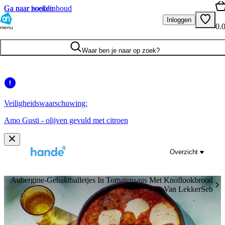
Ga naar hoofdinhoud
Ga naar zoeken
Inloggen
0.
menu
Waar ben je naar op zoek?
Veiligheidswaarschuwing:
Amo Gusti - olijven gevuld met citroen
Overzicht
Aubergine-Gehaktballetjes In Tomatensaus Met Knoflookbrood
Van LekkerSeb