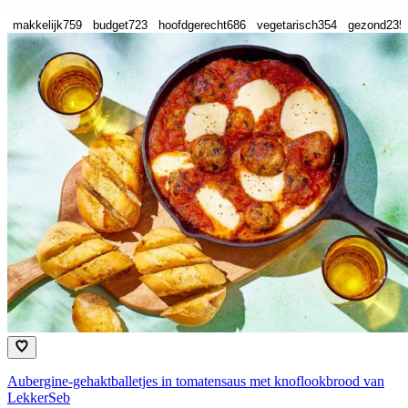
makkelijk
759
budget
723
hoofdgerecht
686
vegetarisch
354
gezond
235
Aubergine-gehaktballetjes in tomatensaus met knoflookbrood van
LekkerSeb