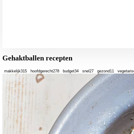
Gehaktballen recepten
makkelijk
315
hoofdgerecht
278
budget
34
snel
27
gezond
11
vegetaris