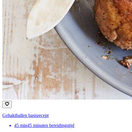
Gehaktballen basisrecept
45
min
45 minuten bereidingstijd