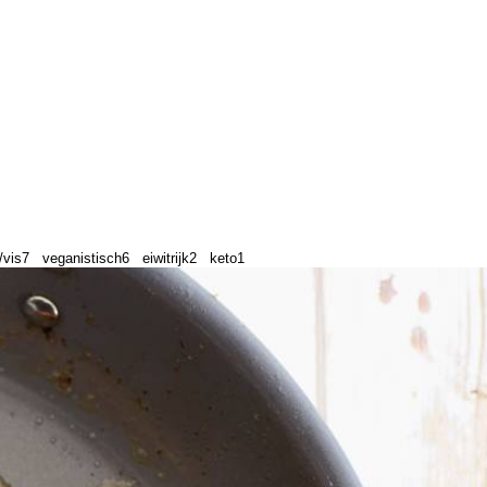
/vis
7
veganistisch
6
eiwitrijk
2
keto
1