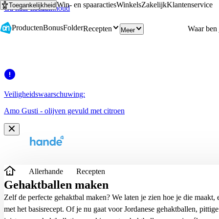
Win- en spaaracties
Winkels
Zakelijk
Klantenservice
Toegankelijkheid
Ga naar hoofdinhoud
Ga naar zoeken
Producten
Bonus
Folder
Recepten
Meer
Veiligheidswaarschuwing:
Amo Gusti - olijven gevuld met citroen
Allerhande
Recepten
Gehaktballen maken
Zelf de perfecte gehaktbal maken? We laten je zien hoe je die maakt, 
met het basisrecept. Of je nu gaat voor Jordanese gehaktballen, pittige