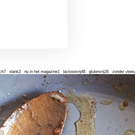
ch
7
slank
2
nu in het magazine
1
lactosevrij
48
glutenvrij
26
zonder vlees