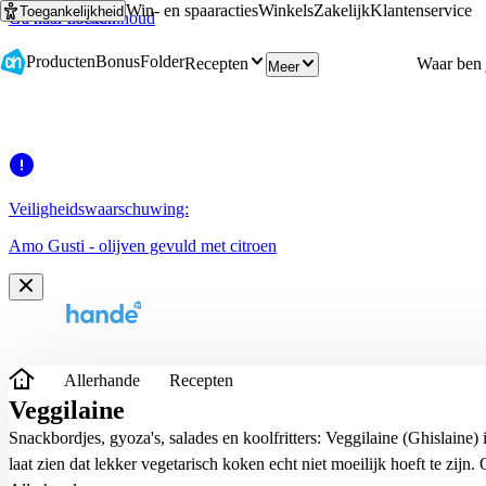
Win- en spaaracties
Winkels
Zakelijk
Klantenservice
Toegankelijkheid
Ga naar hoofdinhoud
Ga naar zoeken
Producten
Bonus
Folder
Recepten
Meer
Veiligheidswaarschuwing:
Amo Gusti - olijven gevuld met citroen
Allerhande
Recepten
Veggilaine
Snackbordjes, gyoza's, salades en koolfritters: Veggilaine (Ghislaine) 
laat zien dat lekker vegetarisch koken echt niet moeilijk hoeft te zijn.