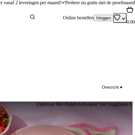
er vanaf 2 leveringen per maand!
Probeer nu gratis met de proefmaand
Online bestellen
Inloggen
0.00
Overzicht
Flatbread Met Pulled Aubergine Van Veggilaine