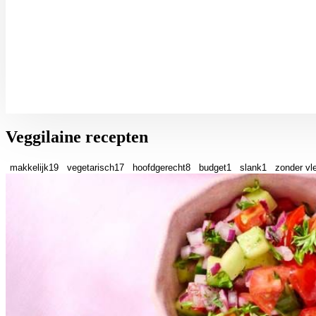
Veggilaine recepten
makkelijk
19
vegetarisch
17
hoofdgerecht
8
budget
1
slank
1
zonder vl