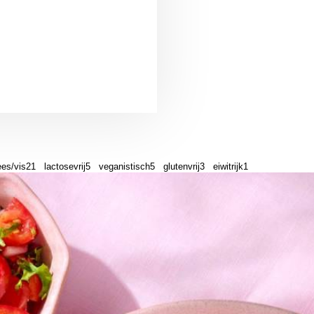
ees/vis
21
lactosevrij
5
veganistisch
5
glutenvrij
3
eiwitrijk
1