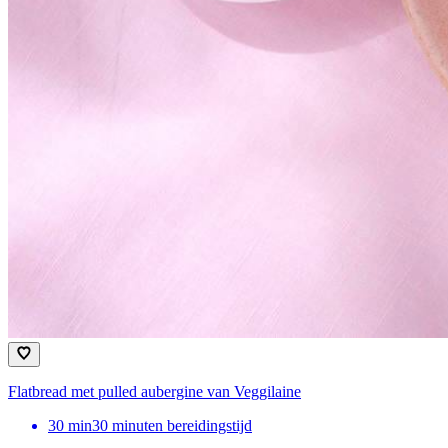
Flatbread met pulled aubergine van Veggilaine
30
min
30 minuten bereidingstijd