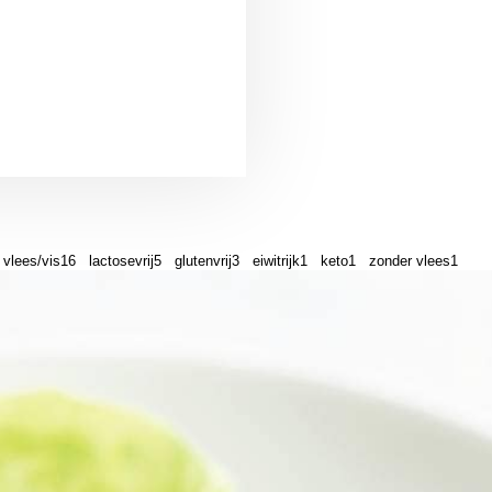
 vlees/vis
16
lactosevrij
5
glutenvrij
3
eiwitrijk
1
keto
1
zonder vlees
1