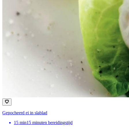
Gepocheerd ei in slablad
15
min
15 minuten bereidingstijd