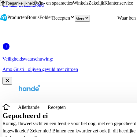
Win- en spaaracties
Winkels
Zakelijk
Klantenservice
Toegankelijkheid
Ga naar hoofdinhoud
Ga naar zoeken
Producten
Bonus
Folder
Recepten
Meer
Veiligheidswaarschuwing:
Amo Gusti - olijven gevuld met citroen
Allerhande
Recepten
Gepocheerd ei
Romig, fluweelzacht en een feestje voor het oog: met een gepocheerd 
Ingewikkeld? Zeker niet! Binnen een kwartier zet ook jij dit heerlijke 