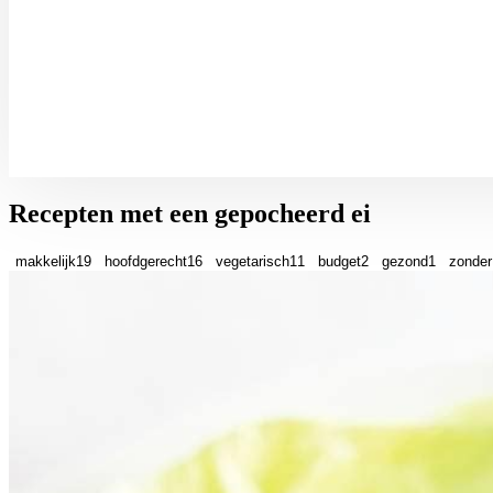
Recepten met een gepocheerd ei
makkelijk
19
hoofdgerecht
16
vegetarisch
11
budget
2
gezond
1
zonder