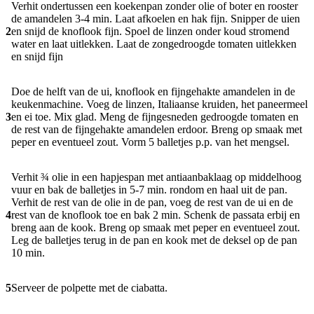
Verhit ondertussen een koekenpan zonder olie of boter en rooster
de amandelen 3-4 min. Laat afkoelen en hak fijn. Snipper de uien
2
en snijd de knoflook fijn. Spoel de linzen onder koud stromend
water en laat uitlekken. Laat de zongedroogde tomaten uitlekken
en snijd fijn
Doe de helft van de ui, knoflook en fijngehakte amandelen in de
keukenmachine. Voeg de linzen, Italiaanse kruiden, het paneermeel
3
en ei toe. Mix glad. Meng de fijngesneden gedroogde tomaten en
de rest van de fijngehakte amandelen erdoor. Breng op smaak met
peper en eventueel zout. Vorm 5 balletjes p.p. van het mengsel.
Verhit ¾ olie in een hapjespan met antiaanbaklaag op middelhoog
vuur en bak de balletjes in 5-7 min. rondom en haal uit de pan.
Verhit de rest van de olie in de pan, voeg de rest van de ui en de
4
rest van de knoflook toe en bak 2 min. Schenk de passata erbij en
breng aan de kook. Breng op smaak met peper en eventueel zout.
Leg de balletjes terug in de pan en kook met de deksel op de pan
10 min.
5
Serveer de polpette met de ciabatta.