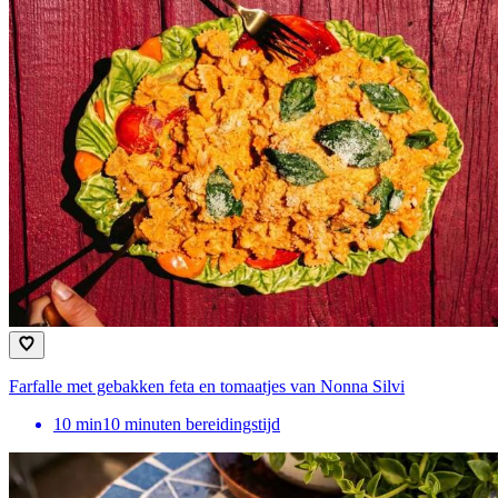
Farfalle met gebakken feta en tomaatjes van Nonna Silvi
10
min
10 minuten bereidingstijd