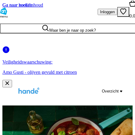
Ga naar hoofdinhoud
Ga naar zoeken
Inloggen
0.
menu
Waar ben je naar op zoek?
Veiligheidswaarschuwing:
Amo Gusti - olijven gevuld met citroen
Overzicht
Polpette Van Linzen In Tomatensaus