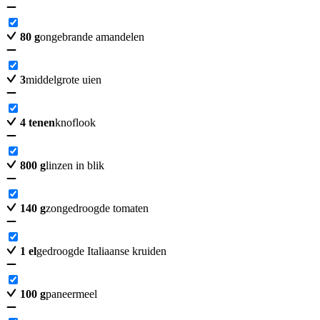
80
g
ongebrande amandelen
3
middelgrote uien
4
tenen
knoflook
800
g
linzen in blik
140
g
zongedroogde tomaten
1
el
gedroogde Italiaanse kruiden
100
g
paneermeel