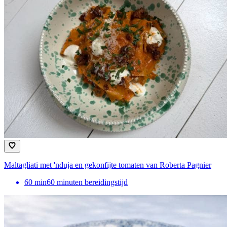
Maltagliati met 'nduja en gekonfijte tomaten van Roberta Pagnier
60
min
60 minuten bereidingstijd