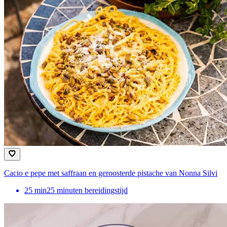
Cacio e pepe met saffraan en geroosterde pistache van Nonna Silvi
25
min
25 minuten bereidingstijd