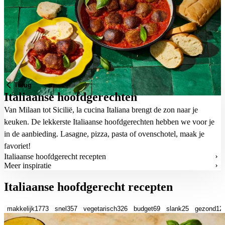
Terug
Italiaanse hoofdgerechten
Van Milaan tot Sicilië, la cucina Italiana brengt de zon naar je
keuken. De lekkerste Italiaanse hoofdgerechten hebben we voor je
in de aanbieding. Lasagne, pizza, pasta of ovenschotel, maak je
favoriet!
Italiaanse hoofdgerecht recepten
Meer inspiratie
Italiaanse hoofdgerecht recepten
makkelijk
1773
snel
357
vegetarisch
326
budget
69
slank
25
gezond
12