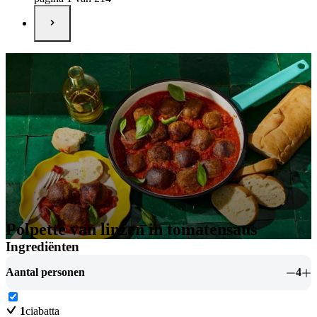
Polpette van linzen in tomatensaus
Ingrediënten
Aantal personen
4
1
ciabatta