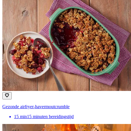
Gezonde airfryer-havermoutcrumble
15
min
15 minuten bereidingstijd