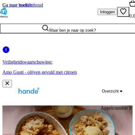
Ga naar hoofdinhoud
Ga naar zoeken
Inloggen
0.
menu
Waar ben je naar op zoek?
Veiligheidswaarschuwing:
Amo Gusti - olijven gevuld met citroen
Overzicht
Appelcrumble