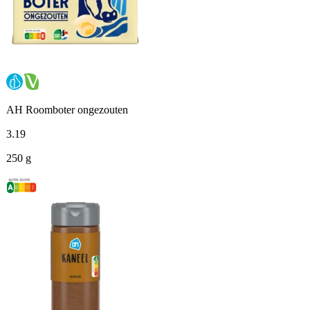
AH Roomboter ongezouten
3
.
19
250 g