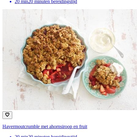
20
min
20 minuten bereidingstijd
Havermoutcrumble met ahornsiroop en fruit
20
min
20 minuten bereidingstijd