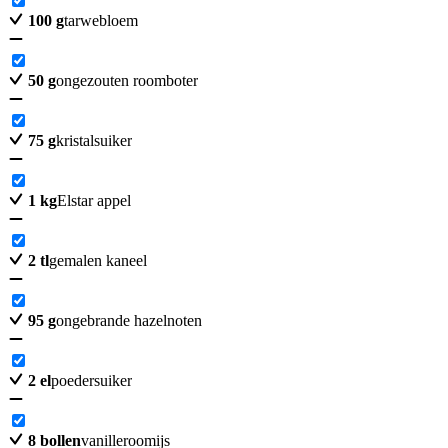
100
g
tarwebloem
50
g
ongezouten roomboter
75
g
kristalsuiker
1
kg
Elstar appel
2
tl
gemalen kaneel
95
g
ongebrande hazelnoten
2
el
poedersuiker
8
bollen
vanilleroomijs