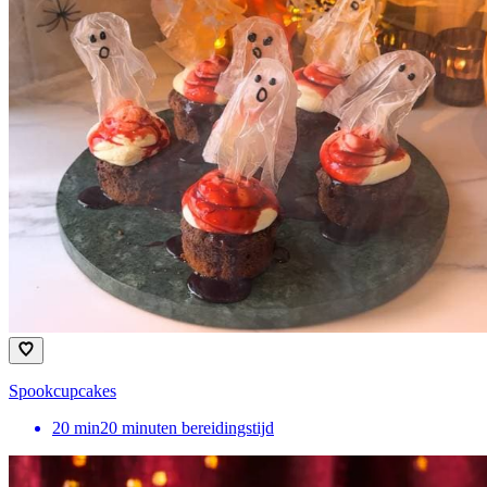
Spookcupcakes
20
min
20 minuten bereidingstijd