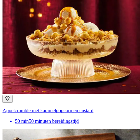
Appelcrumble met karamelpopcorn en custard
50
min
50 minuten bereidingstijd