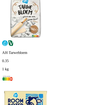
AH Tarwebloem
0
.
35
1 kg