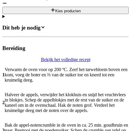
Kies producten
Dit heb je nodig
Bereiding
Bekijk het volledige recept
Verwarm de oven voor op 200 ºC. Zeef het tarwebloem boven een
1
kom, voeg de boter en ⅔ van de suiker toe en kneed tot een
kruimelig deeg.
Halveer de appels, verwijder het klokhuis en snijd het vruchtvlees
in blokjes. Schep de appelblokjes met de rest van de suiker en de
2
kaneel om in de ovenschaal. Hak de noten grof. Verdeel het
kruimelige deeg met de noten over de appels.
Bak de appel-notencrumble in de oven in ca. 25 min. goudbruin en
3
gaar. Bestrooi met de poedersuiker. Schep de crumble aan tafel op