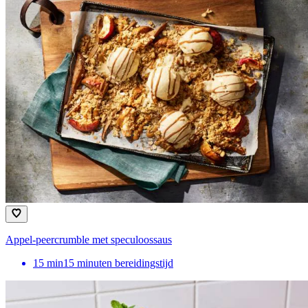
Appel-peercrumble met speculoossaus
15
min
15 minuten bereidingstijd