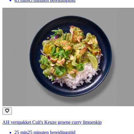
45
min
45 minuten bereidingstijd
AH verspakket Culi's Keuze groene curry limoenkip
25
min
25 minuten bereidingstijd