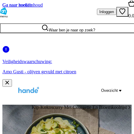
Ga naar hoofdinhoud
Ga naar zoeken
Inloggen
0.
menu
Waar ben je naar op zoek?
Veiligheidswaarschuwing:
Amo Gusti - olijven gevuld met citroen
Overzicht
Kip-Kokoscurry Met Courgette En Bloemkoolrijst