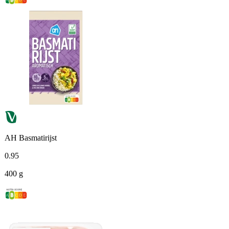
AH Basmatirijst
0
.
95
400 g