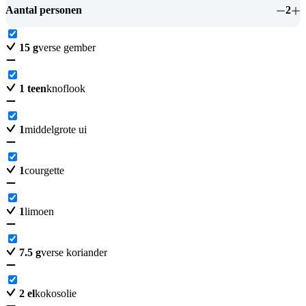
Aantal personen
2
15
g
verse gember
1
teen
knoflook
1
middelgrote ui
1
courgette
1
limoen
7.5
g
verse koriander
2
el
kokosolie