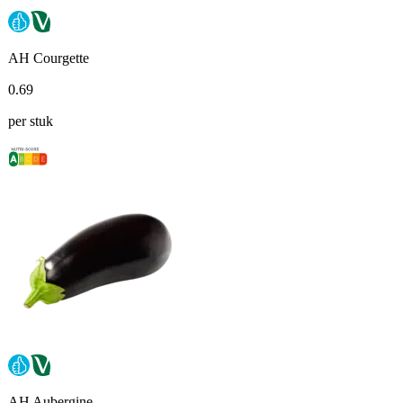
AH Courgette
0
.
69
per stuk
AH Aubergine