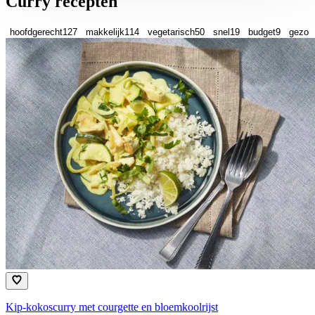
Curry recepten
hoofdgerecht
127
makkelijk
114
vegetarisch
50
snel
19
budget
9
gezon
Kip-kokoscurry met courgette en bloemkoolrijst