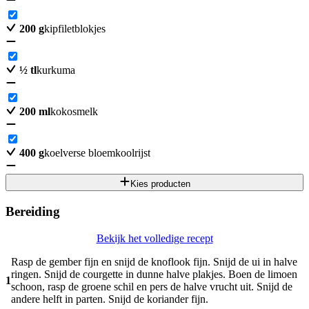
200
g
kipfiletblokjes
½
tl
kurkuma
200
ml
kokosmelk
400
g
koelverse bloemkoolrijst
Kies producten
Bereiding
Bekijk het volledige recept
Rasp de gember fijn en snijd de knoflook fijn. Snijd de ui in halve
ringen. Snijd de courgette in dunne halve plakjes. Boen de limoen
1
schoon, rasp de groene schil en pers de halve vrucht uit. Snijd de
andere helft in parten. Snijd de koriander fijn.