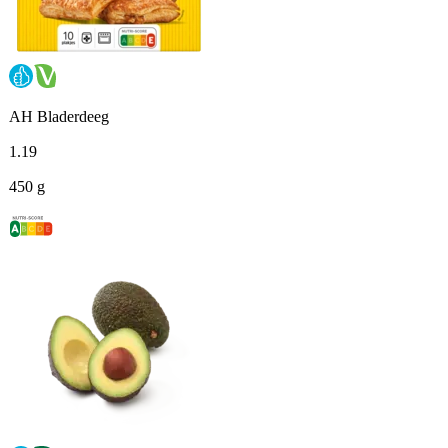
AH Bladerdeeg
1
.
19
450 g