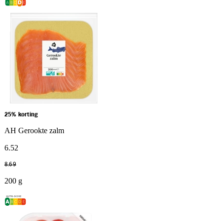
25% korting
AH Gerookte zalm
6
.
52
8
.
69
200 g