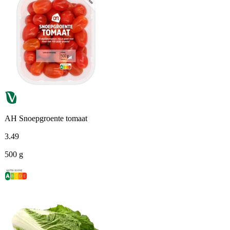
AH Snoepgroente tomaat
3
.
49
500 g