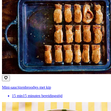
Mini-saucijzenbroodjes met kip
15
min
15 minuten bereidingstijd