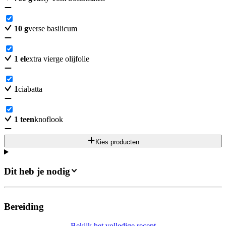
10
g
verse basilicum
1
el
extra vierge olijfolie
1
ciabatta
1
teen
knoflook
Kies producten
Dit heb je nodig
Bereiding
Bekijk het volledige recept