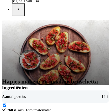
pagina 1 van 134
Hapjes maken: zo maak je bruschetta
Ingrediënten
Aantal porties
14
760
g
Tasty Tom trostomaten