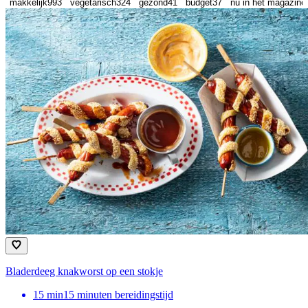
makkelijk
993
vegetarisch
324
gezond
41
budget
37
nu in het magazine
Bladerdeeg knakworst op een stokje
15
min
15 minuten bereidingstijd