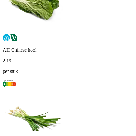
AH Chinese kool
2
.
19
per stuk