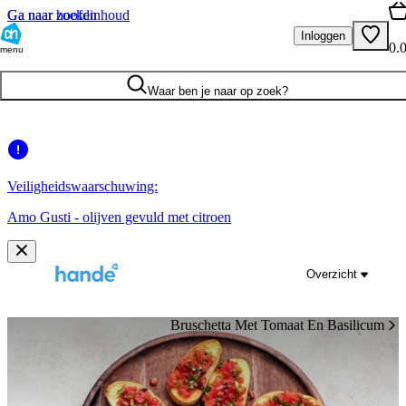
Ga naar hoofdinhoud
Ga naar zoeken
Inloggen
0.
menu
Waar ben je naar op zoek?
Veiligheidswaarschuwing:
Amo Gusti - olijven gevuld met citroen
Overzicht
Bruschetta Met Tomaat En Basilicum