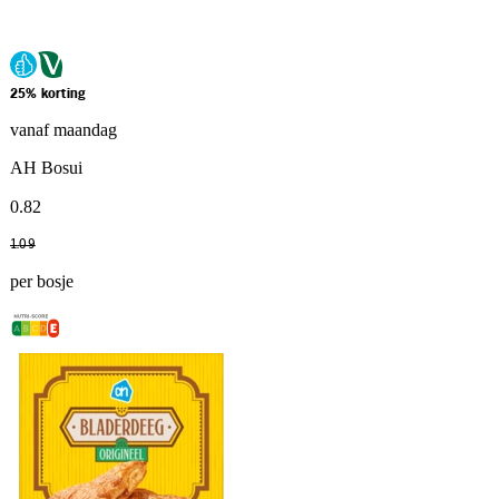
25% korting
vanaf maandag
AH Bosui
0
.
82
1
.
09
per bosje