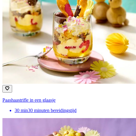
Paashaastrifle in een glaasje
30
min
30 minuten bereidingstijd