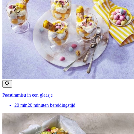
Paastiramisu in een glaasje
20
min
20 minuten bereidingstijd