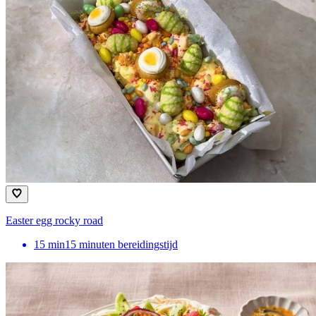
Easter egg rocky road
15
min
15 minuten bereidingstijd