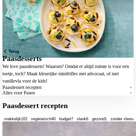
Terug
Paasdesserts
We love paasdesserts! Waarom? Omdat er altijd ruimte is voor een
toetje, toch? Maak kleurrijke minifrifles met advocaat, of met
vanillevla voor de kids!
Paasdessert recepten
Alles voor Pasen
Paasdessert recepten
makkelijk
102
vegetarisch
40
budget
7
slank
6
gezond
1
zonder vlees/v