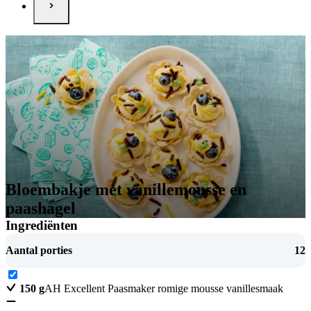
Bloembakje met vanillemousse en
paashagel
Ingrediënten
Aantal porties
12
150
g
AH Excellent Paasmaker romige mousse vanillesmaak