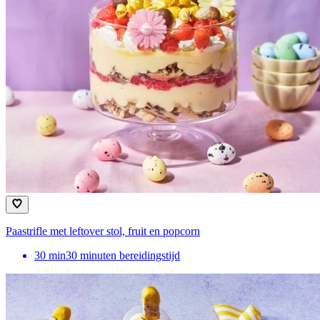
Paastrifle met leftover stol, fruit en popcorn
30
min
30 minuten bereidingstijd