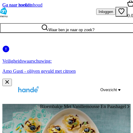
Ga naar hoofdinhoud
Ga naar zoeken
Inloggen
0.
menu
Waar ben je naar op zoek?
Veiligheidswaarschuwing:
Amo Gusti - olijven gevuld met citroen
Overzicht
Bloembakje Met Vanillemousse En Paashagel