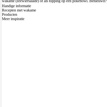
wakame (zeewiersalade) of als topping op een
pokébowl
. Benieuwd?
Handige informatie
Recepten met wakame
Producten
Meer inspiratie