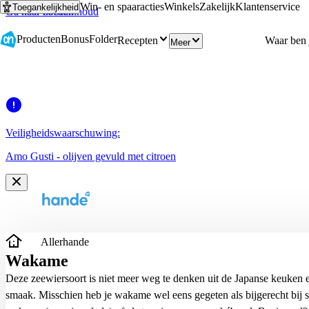
Win- en spaaracties
Winkels
Zakelijk
Klantenservice
Toegankelijkheid
Ga naar hoofdinhoud
Ga naar zoeken
Producten
Bonus
Folder
Recepten
Meer
Veiligheidswaarschuwing:
Amo Gusti - olijven gevuld met citroen
Allerhande
Wakame
Deze zeewiersoort is niet meer weg te denken uit de Japanse keuken e
smaak. Misschien heb je wakame wel eens gegeten als bijgerecht bij 